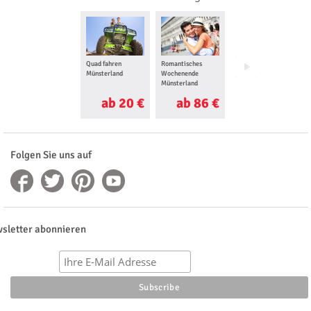
Quad fahren
Romantisches
Hummer selber
Münsterland
Wochenende
fahren Münsterland
Münsterland
ab 20 €
ab 86 €
ab 115 €
Folgen Sie uns auf
sletter abonnieren