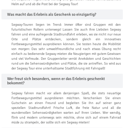
Helm auf und ab die Post bei der Segway Tour!
Was macht das Erlebnis als Geschenk so einzigartig?
Segway-Touren liegen im Trend: Immer öfter sind Gruppen mit den
futuristischen Rollern unterwegs! Lassen Sie auch Ihre Liebsten Segway
fahren und eine aufregende Stadtrundfahrt erleben, wo sie nicht nur neue
Orte und Plätze entdecken, sondern gleich ein innovatives
Fortbewegungsmittel ausprobieren können. Sie testen heute die Mobilität
von morgen: Das sehr umweltfreundliche und nach etwas Übung recht
einfach zu bedienende Segway mieten die Neugierigen mit gutem Gewissen
und viel Vorfreude. Der Gruppenleiter verrät Anekdoten und Geschichten
rund um die Sehenswürdigkeiten und Plätze, die sie antreffen. So wird aus
der Segway Tour eine unterhaltsame Stadtführung mit Fahrspaß!
Wer freut sich besonders, wenn er das Erlebnis geschenkt
bekommt?
Segway fahren macht vor allem denjenigen Spaß, die stets neuartige
Fortbewegungsmittel ausprobieren möchten. Verschenken Sie einen
Gutschein an einen Freund und begleiten Sie ihn auf seiner ganz
speziellen Stadtrundfahrt! Frische Luft, die freie Natur und all die
wundervollen Sehenswürdigkeiten warten auf Ihren Lieben. Wer wendig,
flink und modern unterwegs sein möchte, ohne sich auf einem Fahrrad
müde zu strampeln, der sollte sich ein Segway mieten!