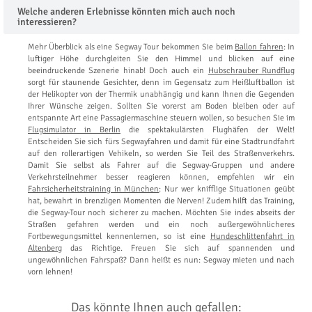
Welche anderen Erlebnisse könnten mich auch noch
interessieren?
Mehr Überblick als eine Segway Tour bekommen Sie beim
Ballon fahren
: In
luftiger Höhe durchgleiten Sie den Himmel und blicken auf eine
beeindruckende Szenerie hinab! Doch auch ein
Hubschrauber Rundflug
sorgt für staunende Gesichter, denn im Gegensatz zum Heißluftballon ist
der Helikopter von der Thermik unabhängig und kann Ihnen die Gegenden
Ihrer Wünsche zeigen. Sollten Sie vorerst am Boden bleiben oder auf
entspannte Art eine Passagiermaschine steuern wollen, so besuchen Sie im
Flugsimulator in Berlin
die spektakulärsten Flughäfen der Welt!
Entscheiden Sie sich fürs Segwayfahren und damit für eine Stadtrundfahrt
auf den rollerartigen Vehikeln, so werden Sie Teil des Straßenverkehrs.
Damit Sie selbst als Fahrer auf die Segway-Gruppen und andere
Verkehrsteilnehmer besser reagieren können, empfehlen wir ein
Fahrsicherheitstraining in München
: Nur wer knifflige Situationen geübt
hat, bewahrt in brenzligen Momenten die Nerven! Zudem hilft das Training,
die Segway-Tour noch sicherer zu machen. Möchten Sie indes abseits der
Straßen gefahren werden und ein noch außergewöhnlicheres
Fortbewegungsmittel kennenlernen, so ist eine
Hundeschlittenfahrt in
Altenberg
das Richtige. Freuen Sie sich auf spannenden und
ungewöhnlichen Fahrspaß? Dann heißt es nun: Segway mieten und nach
vorn lehnen!
Das könnte Ihnen auch gefallen: