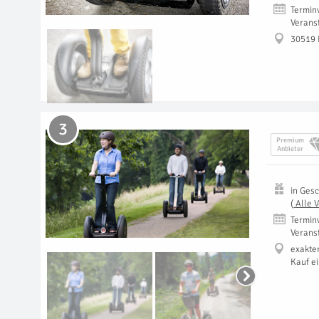
Termin
Verans
30519
3
Premium
Anbieter
in
Gesc
(
Alle 
Termin
Verans
exakte
Kauf e