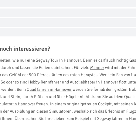
noch interessieren?
bieten, wie nur eine Segway Tour in Hannover. Denn es darf auch richtig G
durch und lassen die Reifen quietschen. Für viele
Männer
wird mit der Fahr
as Gefühl der 500 Pferdestärken des roten Hengstes. Wer kein Fan von ital
. So oder so sind Hobby-Rennfahrer und Autoliebhaber in Hannover flott un
t werden. Beim
Quad fahren in Hannover
werden Sie fernab dem großen Trube
 und Stein, durch Pfützen und über Hügel - nichts kann Sie auf dem Quad sto
mulator in Hannover
freuen. In einem originalgetreuen Cockpit, mit seinen 
n der Ausbildung an diesen Simulatoren, weshalb sich das Erlebnis im Flugz
i Ihnen: Überraschen Sie Ihre Lieben zum Beispiel mit Segway fahren in Ha