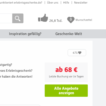
unktioniert erlebnisgeschenke.de?
Über uns
Hilfe
Newsletter
0
Wunschzettel
26,8 Tsd.
Inspiration gefällig?
Geschenke-Welt
471
zigartig?
ab 68 €
ieses Erlebnisgeschenk?
r haben die Antworten!
Letzte Buchung vor 14 Tagen
Alle Angebote
anzeigen