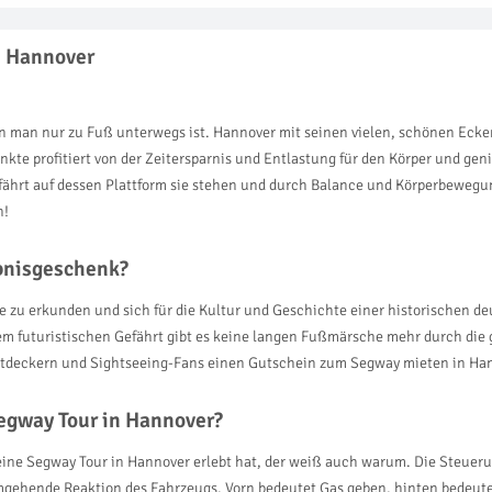
n Hannover
n man nur zu Fuß unterwegs ist. Hannover mit seinen vielen, schönen Ecke
kte profitiert von der Zeitersparnis und Entlastung für den Körper und ge
ährt auf dessen Plattform sie stehen und durch Balance und Körperbewegun
n!
ebnisgeschenk?
te zu erkunden und sich für die Kultur und Geschichte einer historischen deu
em futuristischen Gefährt gibt es keine langen Fußmärsche mehr durch die
 Entdeckern und Sightseeing-Fans einen Gutschein zum Segway mieten in Ha
egway Tour in Hannover?
ine Segway Tour in Hannover erlebt hat, der weiß auch warum. Die Steuerun
umgehende Reaktion des Fahrzeugs. Vorn bedeutet Gas geben, hinten bedeut