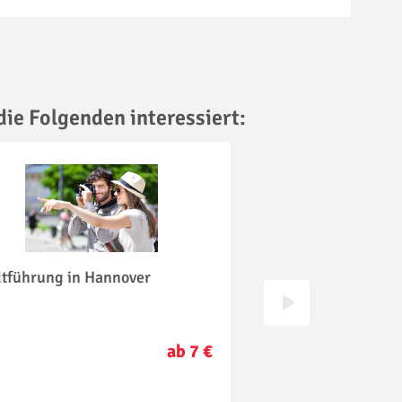
die Folgenden interessiert:
dtführung in Hannover
Oldtimer fahren in
ab 7 €