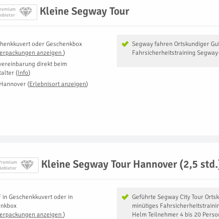
Kleine Segway Tour
remium
nbieter
henkkuvert oder Geschenkbox
Segway fahren Ortskundiger Gu
Verpackungen anzeigen
)
Fahrsicherheitstraining Segway
vereinbarung direkt beim
talter
(
Info
)
 Hannover
(
Erlebnisort anzeigen
)
Kleine Segway Tour Hannover (2,5 std.
Premium
Anbieter
F
in
Geschenkkuvert oder in
Geführte Segway City Tour Orts
enkbox
minütiges Fahrsicherheitstraini
Verpackungen anzeigen
)
Helm Teilnehmer 4 bis 20 Perso