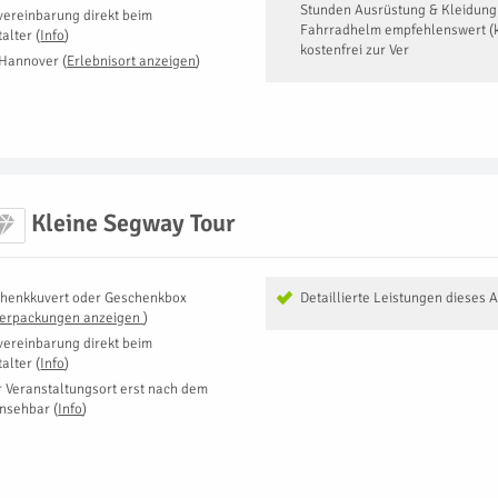
Stunden Ausrüstung & Kleidung
vereinbarung direkt beim
Fahrradhelm empfehlenswert (k
talter
(
Info
)
kostenfrei zur Ver
 Hannover
(
Erlebnisort anzeigen
)
Kleine Segway Tour
henkkuvert oder Geschenkbox
Detaillierte Leistungen dieses 
Verpackungen anzeigen
)
vereinbarung direkt beim
talter
(
Info
)
r Veranstaltungsort erst nach dem
insehbar
(
Info
)