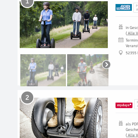
1
P
A
in
Gesc
(
Alle 
Termin
Verans
52355
2
als
PD
Gesch
(
Alle 