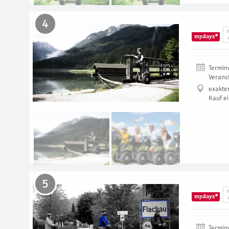
4
Termin
Verans
exakte
Kauf e
5
Termin