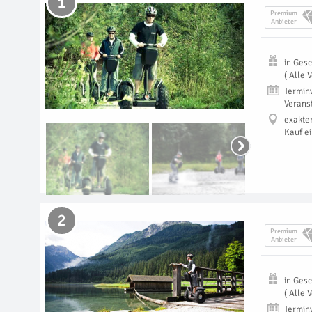
1
Premium
Anbieter
in
Gesc
(
Alle 
Termin
Verans
exakte
Kauf e
2
Premium
Anbieter
in
Gesc
(
Alle 
Termin