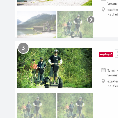
Verans
exakte
Kauf e
3
Termin
Verans
exakte
Kauf e