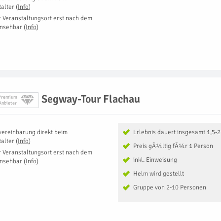
talter
(
Info
)
r Veranstaltungsort erst nach dem
insehbar
(
Info
)
Segway-Tour Flachau
Premium
Anbieter
vereinbarung direkt beim
Erlebnis dauert insgesamt 1,5-
talter
(
Info
)
Preis gÃ¼ltig fÃ¼r 1 Person
r Veranstaltungsort erst nach dem
inkl. Einweisung
insehbar
(
Info
)
Helm wird gestellt
Gruppe von 2-10 Personen