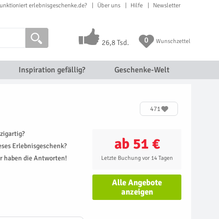
unktioniert erlebnisgeschenke.de?
Über uns
Hilfe
Newsletter
0
Wunschzettel
26,8 Tsd.
Inspiration gefällig?
Geschenke-Welt
471
zigartig?
ab 51 €
ieses Erlebnisgeschenk?
r haben die Antworten!
Letzte Buchung vor 14 Tagen
Alle Angebote
anzeigen