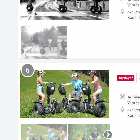
Verans
exakte
Kauf e
6
Termin
Verans
exakte
Kauf e