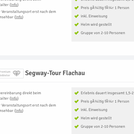
talter
(
Info
)
Preis gÃ¼ltig fÃ¼r 1 Person
r Veranstaltungsort erst nach dem
inkl. Einweisung
insehbar
(
Info
)
Helm wird gestellt
Gruppe von 2-10 Personen
Segway-Tour Flachau
Premium
Anbieter
vereinbarung direkt beim
Erlebnis dauert insgesamt 1,5-
talter
(
Info
)
Preis gÃ¼ltig fÃ¼r 1 Person
r Veranstaltungsort erst nach dem
inkl. Einweisung
insehbar
(
Info
)
Helm wird gestellt
Gruppe von 2-10 Personen