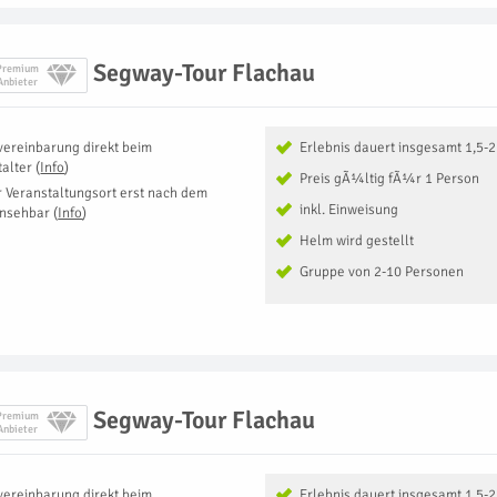
Segway-Tour Flachau
Premium
Anbieter
vereinbarung direkt beim
Erlebnis dauert insgesamt 1,5-
talter
(
Info
)
Preis gÃ¼ltig fÃ¼r 1 Person
r Veranstaltungsort erst nach dem
inkl. Einweisung
insehbar
(
Info
)
Helm wird gestellt
Gruppe von 2-10 Personen
Segway-Tour Flachau
Premium
Anbieter
vereinbarung direkt beim
Erlebnis dauert insgesamt 1,5-