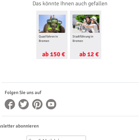
Das könnte Ihnen auch gefallen
Quad fahren in
Stadtführung in
Bremen
Bremen
ab 150 €
ab 12 €
Folgen Sie uns auf
sletter abonnieren