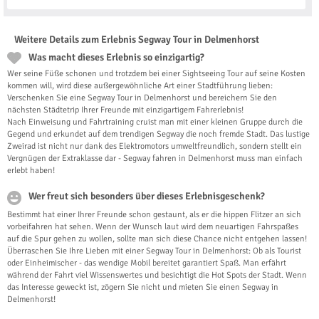
Weitere Details zum Erlebnis Segway Tour in Delmenhorst
Was macht dieses Erlebnis so einzigartig?
Wer seine Füße schonen und trotzdem bei einer Sightseeing Tour auf seine Kosten
kommen will, wird diese außergewöhnliche Art einer Stadtführung lieben:
Verschenken Sie eine Segway Tour in Delmenhorst und bereichern Sie den
nächsten Städtetrip Ihrer Freunde mit einzigartigem Fahrerlebnis!
Nach Einweisung und Fahrtraining cruist man mit einer kleinen Gruppe durch die
Gegend und erkundet auf dem trendigen Segway die noch fremde Stadt. Das lustige
Zweirad ist nicht nur dank des Elektromotors umweltfreundlich, sondern stellt ein
Vergnügen der Extraklasse dar - Segway fahren in Delmenhorst muss man einfach
erlebt haben!
Wer freut sich besonders über dieses Erlebnisgeschenk?
Bestimmt hat einer Ihrer Freunde schon gestaunt, als er die hippen Flitzer an sich
vorbeifahren hat sehen. Wenn der Wunsch laut wird dem neuartigen Fahrspaßes
auf die Spur gehen zu wollen, sollte man sich diese Chance nicht entgehen lassen!
Überraschen Sie Ihre Lieben mit einer Segway Tour in Delmenhorst: Ob als Tourist
oder Einheimischer - das wendige Mobil bereitet garantiert Spaß. Man erfährt
während der Fahrt viel Wissenswertes und besichtigt die Hot Spots der Stadt. Wenn
das Interesse geweckt ist, zögern Sie nicht und mieten Sie einen Segway in
Delmenhorst!