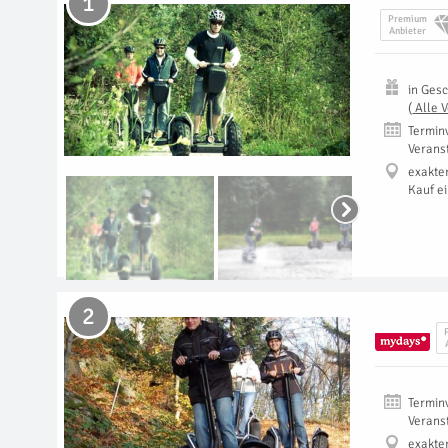
1
Premium
Anbieter
in
Gesc
(
Alle 
Termin
Verans
exakte
Kauf e
2
Termin
Verans
exakte