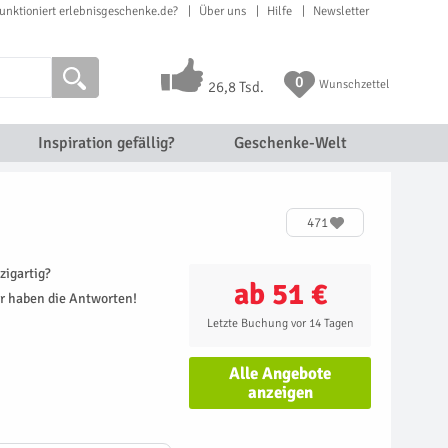
unktioniert erlebnisgeschenke.de?
Über uns
Hilfe
Newsletter
0
Wunschzettel
26,8 Tsd.
Inspiration gefällig?
Geschenke-Welt
471
zigartig?
ab 51 €
r haben die Antworten!
Letzte Buchung vor 14 Tagen
Alle Angebote
anzeigen