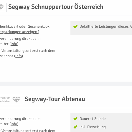
Segway Schnuppertour Österreich
henkkuvert oder Geschenkbox
Detaillierte Leistungen dieses 
Verpackungen anzeigen
)
vereinbarung direkt beim
talter
(
Info
)
r Veranstaltungsort erst nach dem
insehbar
(
Info
)
Segway-Tour Abtenau
Premium
Anbieter
vereinbarung direkt beim
Dauer: 1 Stunde
talter
(
Info
)
inkl. Einweisung
r Veranstaltungsort erst nach dem