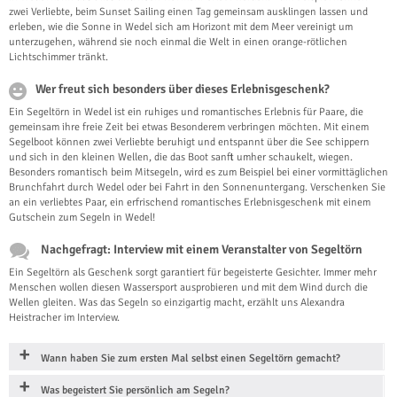
zwei Verliebte, beim Sunset Sailing einen Tag gemeinsam ausklingen lassen und
erleben, wie die Sonne in Wedel sich am Horizont mit dem Meer vereinigt um
unterzugehen, während sie noch einmal die Welt in einen orange-rötlichen
Lichtschimmer tränkt.
Wer freut sich besonders über dieses Erlebnisgeschenk?
Ein Segeltörn in Wedel ist ein ruhiges und romantisches Erlebnis für Paare, die
gemeinsam ihre freie Zeit bei etwas Besonderem verbringen möchten. Mit einem
Segelboot können zwei Verliebte beruhigt und entspannt über die See schippern
und sich in den kleinen Wellen, die das Boot sanft umher schaukelt, wiegen.
Besonders romantisch beim Mitsegeln, wird es zum Beispiel bei einer vormittäglichen
Brunchfahrt durch Wedel oder bei Fahrt in den Sonnenuntergang. Verschenken Sie
an ein verliebtes Paar, ein erfrischend romantisches Erlebnisgeschenk mit einem
Gutschein zum Segeln in Wedel!
Nachgefragt: Interview mit einem Veranstalter von Segeltörn
Ein Segeltörn als Geschenk sorgt garantiert für begeisterte Gesichter. Immer mehr
Menschen wollen diesen Wassersport ausprobieren und mit dem Wind durch die
Wellen gleiten. Was das Segeln so einzigartig macht, erzählt uns Alexandra
Heistracher im Interview.
Wann haben Sie zum ersten Mal selbst einen Segeltörn gemacht?
Was begeistert Sie persönlich am Segeln?