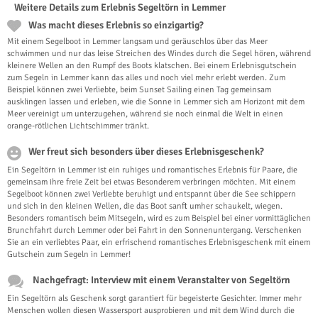
Weitere Details zum Erlebnis Segeltörn in Lemmer
Was macht dieses Erlebnis so einzigartig?
Mit einem Segelboot in Lemmer langsam und geräuschlos über das Meer
schwimmen und nur das leise Streichen des Windes durch die Segel hören, während
kleinere Wellen an den Rumpf des Boots klatschen. Bei einem Erlebnisgutschein
zum Segeln in Lemmer kann das alles und noch viel mehr erlebt werden. Zum
Beispiel können zwei Verliebte, beim Sunset Sailing einen Tag gemeinsam
ausklingen lassen und erleben, wie die Sonne in Lemmer sich am Horizont mit dem
Meer vereinigt um unterzugehen, während sie noch einmal die Welt in einen
orange-rötlichen Lichtschimmer tränkt.
Wer freut sich besonders über dieses Erlebnisgeschenk?
Ein Segeltörn in Lemmer ist ein ruhiges und romantisches Erlebnis für Paare, die
gemeinsam ihre freie Zeit bei etwas Besonderem verbringen möchten. Mit einem
Segelboot können zwei Verliebte beruhigt und entspannt über die See schippern
und sich in den kleinen Wellen, die das Boot sanft umher schaukelt, wiegen.
Besonders romantisch beim Mitsegeln, wird es zum Beispiel bei einer vormittäglichen
Brunchfahrt durch Lemmer oder bei Fahrt in den Sonnenuntergang. Verschenken
Sie an ein verliebtes Paar, ein erfrischend romantisches Erlebnisgeschenk mit einem
Gutschein zum Segeln in Lemmer!
Nachgefragt: Interview mit einem Veranstalter von Segeltörn
Ein Segeltörn als Geschenk sorgt garantiert für begeisterte Gesichter. Immer mehr
Menschen wollen diesen Wassersport ausprobieren und mit dem Wind durch die