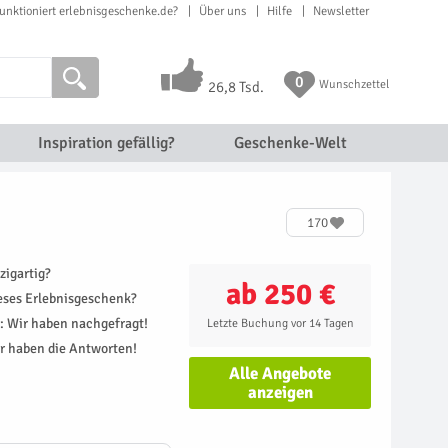
unktioniert erlebnisgeschenke.de?
Über uns
Hilfe
Newsletter
0
Wunschzettel
26,8 Tsd.
Inspiration gefällig?
Geschenke-Welt
170
zigartig?
ab 250 €
ieses Erlebnisgeschenk?
r: Wir haben nachgefragt!
Letzte Buchung vor 14 Tagen
r haben die Antworten!
Alle Angebote
anzeigen