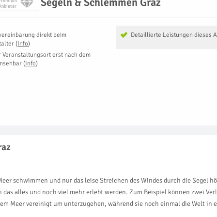
Segeln & Schlemmen Graz
Premium
Anbieter
vereinbarung direkt beim
Detaillierte Leistungen dieses 
talter
(
Info
)
r Veranstaltungsort erst nach dem
insehbar
(
Info
)
raz
Meer schwimmen und nur das leise Streichen des Windes durch die Segel hö
 das alles und noch viel mehr erlebt werden. Zum Beispiel können zwei Ver
 dem Meer vereinigt um unterzugehen, während sie noch einmal die Welt in 