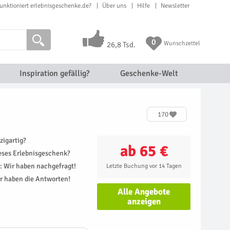
unktioniert erlebnisgeschenke.de?
Über uns
Hilfe
Newsletter
0
Wunschzettel
26,8 Tsd.
Inspiration gefällig?
Geschenke-Welt
170
zigartig?
ab 65 €
ieses Erlebnisgeschenk?
r: Wir haben nachgefragt!
Letzte Buchung vor 14 Tagen
r haben die Antworten!
Alle Angebote
anzeigen