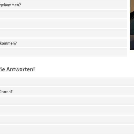
uf gekommen?
n kommen?
die Antworten!
können?