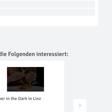
die Folgenden interessiert:
er in the Dark in Linz
Konzert Dinner in 