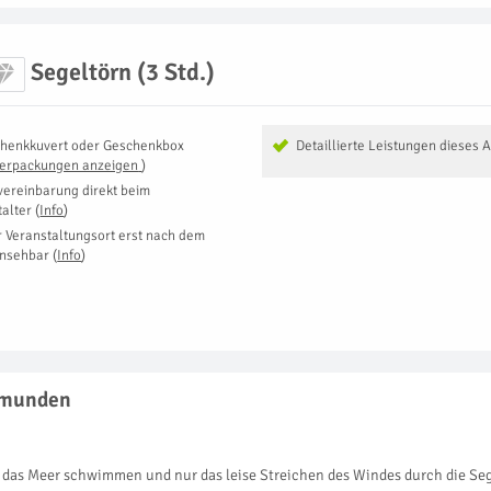
Segeltörn (3 Std.)
henkkuvert oder Geschenkbox
Detaillierte Leistungen dieses 
Verpackungen anzeigen
)
vereinbarung direkt beim
talter
(
Info
)
r Veranstaltungsort erst nach dem
insehbar
(
Info
)
 Gmunden
das Meer schwimmen und nur das leise Streichen des Windes durch die Seg