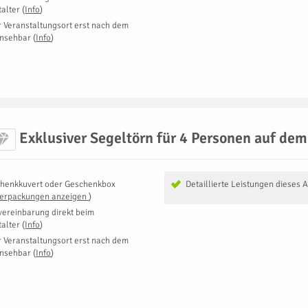
talter
(
Info
)
r Veranstaltungsort erst nach dem
insehbar
(
Info
)
Exklusiver Segeltörn für 4 Personen auf de
henkkuvert oder Geschenkbox
Detaillierte Leistungen dieses 
Verpackungen anzeigen
)
vereinbarung direkt beim
talter
(
Info
)
r Veranstaltungsort erst nach dem
insehbar
(
Info
)