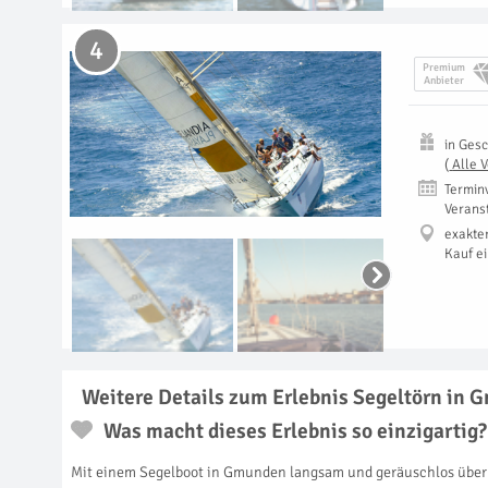
4
Premium
Anbieter
in
Gesc
(
Alle 
Termin
Verans
exakte
Kauf e
Weitere Details zum Erlebnis Segeltörn in
Was macht dieses Erlebnis so einzigartig?
Mit einem Segelboot in Gmunden langsam und geräuschlos über 