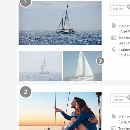
1
Premium
Anbieter
in
Gesc
(
Alle 
Termin
Verans
exakte
Kauf e
2
Premium
Anbieter
in
Gesc
(
Alle 
Termin