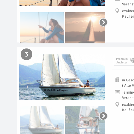
Verans
exakte
Kauf e
3
Premium
Anbieter
in
Gesc
(
Alle 
Termin
Verans
exakte
Kauf e