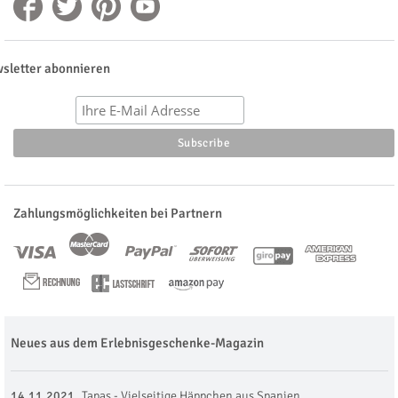
sletter abonnieren
Zahlungsmöglichkeiten bei Partnern
Neues aus dem Erlebnisgeschenke-Magazin
14.11.2021
Tapas - Vielseitige Häppchen aus Spanien