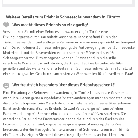
Weitere Details zum Erlebnis Schneeschuhwandern in Türnitz
Was macht dieses Erlebnis so einzigartig?
Verschenken Sie mit einer Schneeschuhwanderung in Türnitz eine
Erkundungsreise durch zauberhaft verschneite Landschaften! Durch den
Tiefschnee wandern und entlegene Regionen erkunden muss gar nicht anstrengend
sein. Dank moderner Schneeschuhe gelingt die Fortbewegung auf der Schneedecke
kinderleicht und die Beschenkten werden sich ohne Mühe in das weiße
Schneegestöber von Türnitz begeben können. Entspannt durch die stille,
verschneite Winterlandschaft stapfen, die Aussicht auf weiß-funkelnde Täler
genießen und des weite Panorama bestaunen: Schneeschuhwandern in Türnitz ist
ein stimmungsvolles Geschenk - am besten zu Weihnachten für ein verliebtes Paar!
Wer freut sich besonders über dieses Erlebnisgeschenk?
Eine Einladung zur Schneeschuhwanderung in Türnitz ist das ideale Geschenk,
wenn Ihre Lieben gerne ausgedehnte Winterwanderungen machen möchten, aber
die großen Strapazen beim Marsch durch das metertiefe Schneegestöber scheuen.
Es ist auch ein romantisches Erlebnis für zwei Verliebte, gemeinsam bei einer
Fackelwanderung mit Schneeschuhen durch das kühle Weiß zu spazieren. Die
winterliche Stille und die Finsternis der Nacht, die nur durch das flackern des
Feuers durchbrochen wird, ergeben eine ganz eigene Stimmung, die zu Zweit
besonders unter die Haut geht. Winterwandern mit Schneeschuhen ist in Türnitz
ein Traum, also zögern Sie nicht dieses einzigartige Erlebnis an Ihre Lieben zu