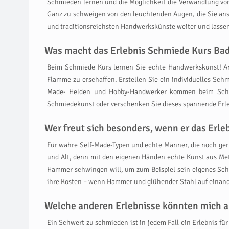
Schmieden lernen und die Möglichkeit die Verwandlung vo
Ganz zu schweigen von den leuchtenden Augen, die Sie anst
und traditionsreichsten Handwerkskünste weiter und lasse
Was macht das Erlebnis Schmiede Kurs Bad
Beim Schmiede Kurs lernen Sie echte Handwerkskunst! Ang
Flamme zu erschaffen. Erstellen Sie ein individuelles Schm
Made- Helden und Hobby-Handwerker kommen beim Schmied
Schmiedekunst oder verschenken Sie dieses spannende Erleb
Wer freut sich besonders, wenn er das Er
Für wahre Self-Made-Typen und echte Männer, die noch gern
und Alt, denn mit den eigenen Händen echte Kunst aus Meta
Hammer schwingen will, um zum Beispiel sein eigenes Sch
ihre Kosten – wenn Hammer und glühender Stahl auf einande
Welche anderen Erlebnisse könnten mich a
Ein Schwert zu schmieden ist in jedem Fall ein Erlebnis fü