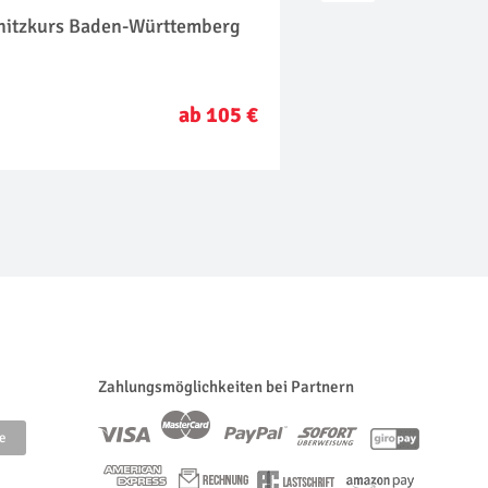
nitzkurs Baden-Württemberg
Tanzkurs Baden-W
ab 105 €
Zahlungsmöglichkeiten bei Partnern