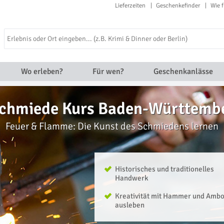
Lieferzeiten
Geschenkefinder
Wie f
Wo erleben?
Für wen?
Geschenkanlässe
chmiede Kurs Baden-Württemb
Feuer & Flamme: Die Kunst des Schmiedens lernen
Historisches und traditionelles
Handwerk
Kreativität mit Hammer und Amb
ausleben