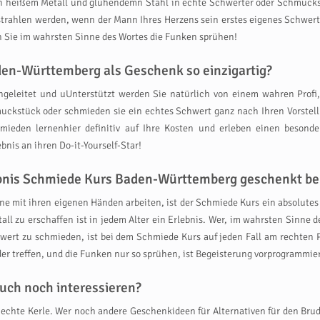
n heißem Metall und glühendemn Stahl in echte Schwerter oder Schmucks
rahlen werden, wenn der Mann Ihres Herzens sein erstes eigenes Schwert wi
n Sie im wahrsten Sinne des Wortes die Funken sprühen!
en-Württemberg als Geschenk so einzigartig?
eleitet und uUnterstützt werden Sie natürlich von einem wahren Profi,
uckstück oder schmieden sie ein echtes Schwert ganz nach Ihren Vorstellun
en lernenhier definitiv auf Ihre Kosten und erleben einen besondere
nis an ihren Do-it-Yourself-Star!
lebnis Schmiede Kurs Baden-Württemberg geschenkt 
e mit ihren eigenen Händen arbeiten, ist der Schmiede Kurs ein absolutes 
ll zu erschaffen ist in jedem Alter ein Erlebnis. Wer, im wahrsten Sinne 
wert zu schmieden, ist bei dem Schmiede Kurs auf jeden Fall am rechten 
r treffen, und die Funken nur so sprühen, ist Begeisterung vorprogrammier
uch noch interessieren?
r echte Kerle. Wer noch andere Geschenkideen für Alternativen für den Brude