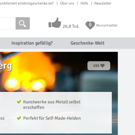
unktioniert erlebnisgeschenke.de?
Über uns
Hilfe
Newsletter
0
Wunschzettel
26,8 Tsd.
Inspiration gefällig?
Geschenke-Welt
erg
155
Kunstwerke aus Metall selbst
erschaffen
oss
Perfekt für Self-Made-Helden