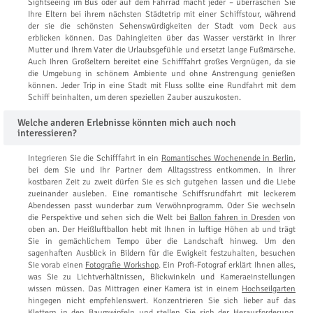
Sightseeing im Bus oder auf dem Fahrrad macht jeder – überraschen Sie
Ihre Eltern bei ihrem nächsten Städtetrip mit einer Schiffstour, während
der sie die schönsten Sehenswürdigkeiten der Stadt vom Deck aus
erblicken können. Das Dahingleiten über das Wasser verstärkt in Ihrer
Mutter und Ihrem Vater die Urlaubsgefühle und ersetzt lange Fußmärsche.
Auch Ihren Großeltern bereitet eine Schifffahrt großes Vergnügen, da sie
die Umgebung in schönem Ambiente und ohne Anstrengung genießen
können. Jeder Trip in eine Stadt mit Fluss sollte eine Rundfahrt mit dem
Schiff beinhalten, um deren speziellen Zauber auszukosten.
Welche anderen Erlebnisse könnten mich auch noch
interessieren?
Integrieren Sie die Schifffahrt in ein
Romantisches Wochenende in Berlin
,
bei dem Sie und Ihr Partner dem Alltagsstress entkommen. In Ihrer
kostbaren Zeit zu zweit dürfen Sie es sich gutgehen lassen und die Liebe
zueinander ausleben. Eine romantische Schiffsrundfahrt mit leckerem
Abendessen passt wunderbar zum Verwöhnprogramm. Oder Sie wechseln
die Perspektive und sehen sich die Welt bei
Ballon fahren in Dresden
von
oben an. Der Heißluftballon hebt mit Ihnen in luftige Höhen ab und trägt
Sie in gemächlichem Tempo über die Landschaft hinweg. Um den
sagenhaften Ausblick in Bildern für die Ewigkeit festzuhalten, besuchen
Sie vorab einen
Fotografie Workshop
. Ein Profi-Fotograf erklärt Ihnen alles,
was Sie zu Lichtverhältnissen, Blickwinkeln und Kameraeinstellungen
wissen müssen. Das Mittragen einer Kamera ist in einem
Hochseilgarten
hingegen nicht empfehlenswert. Konzentrieren Sie sich lieber auf das
Klettern in den Baumwipfeln und stellen Sie sich der Herausforderung,