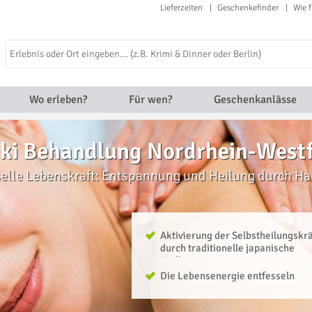
Lieferzeiten
Geschenkefinder
Wie f
Wo erleben?
Für wen?
Geschenkanlässe
iki Behandlung Nordrhein-West
selle Lebenskraft: Entspannung und Heilung durch H
Aktivierung der Selbstheilungskr
durch traditionelle japanische
Heilkunst
Die Lebensenergie entfesseln