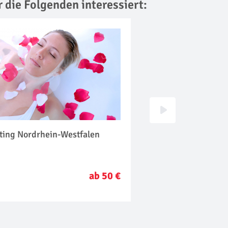
r die Folgenden interessiert:
ating Nordrhein-Westfalen
Ayurveda Massage 
Westfalen
ab 50 €