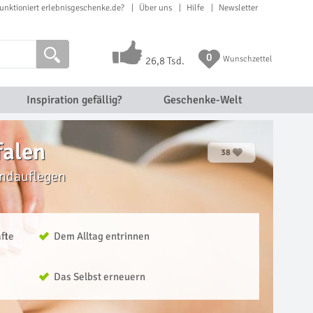
unktioniert erlebnisgeschenke.de?
Über uns
Hilfe
Newsletter
0
Wunschzettel
26,8 Tsd.
Inspiration gefällig?
Geschenke-Welt
falen
38
andauflegen
äfte
Dem Alltag entrinnen
Das Selbst erneuern