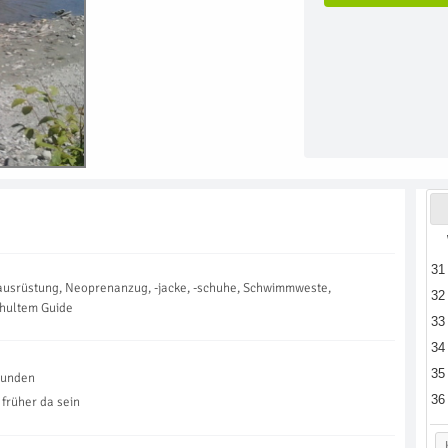
31
tsausrüstung, Neoprenanzug, -jacke, -schuhe, Schwimmweste,
32
chultem Guide
33
34
35
tunden
36
 früher da sein