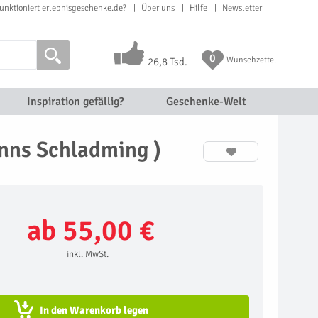
unktioniert erlebnisgeschenke.de?
Über uns
Hilfe
Newsletter
0
Wunschzettel
26,8 Tsd.
Inspiration gefällig?
Geschenke-Welt
Enns Schladming )
ab 55,00 €
inkl. MwSt.
In den Warenkorb legen