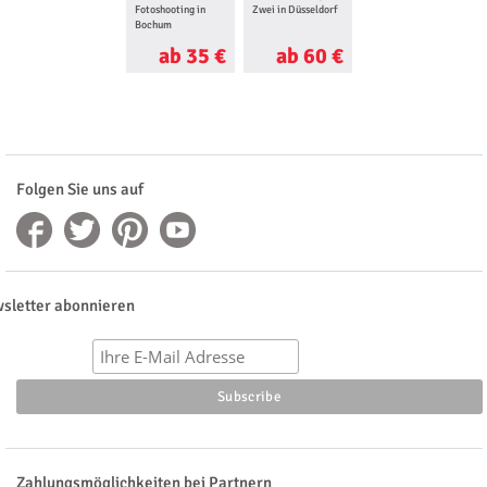
Fotoshooting in
Zwei in Düsseldorf
Duisburg
Bochum
ab 35 €
ab 60 €
ab 125 €
Folgen Sie uns auf
sletter abonnieren
Zahlungsmöglichkeiten bei Partnern