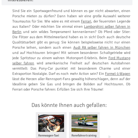
Sind Sie ein Sportwagenfreund und können es gar nicht abwarten, einen
Porsche mieten zu dürfen? Dann haben wir eine große Auswahl weiterer
Traumautos für Sie: Wie wäre es mit einem
Ferrari
, der feuerroten Legende
aus Italien? Oder möchten Sie einmal einen
Lamborghini selber fahren in
Berlin
und sein wildes Temperament kennenlernen? Ob Pferd oder Stier:
Die Flitzer aus dem Mittelmeerland haben es in sich! Doch auch deutsche
Qualitätsarbeit gibt es genug: Sie können beispielsweise nicht nur einen
Porsche leihen, sondern auch einen
Audi R8 selber fahren in München
und auf Hochtouren bringen! Mit seinem besonderen Schaltgetriebe wird
jede Spritztour zu einem wahren Motorsport-Erlebnis. Beim
Ford Mustang
selber fahren
wird amerikanische Freiheit auf deutschen Autobahnen
vermittelt: Das Pony-Car punktet mit besonderem Charme und einer
Extraportion Nostalgie. Darf es noch mehr Action sein? Ein
Formel-1-Wagen
lässt die Herzen aller Rennsport-Fans gewaltig höherschlagen, denn auf der
Ideallinie geben Sie Gas und bringen die Boliden auf Hochtouren. Ob
Ferrari oder Porsche fahren: Erfüllen Sie sich Ihre Träume!
Das könnte Ihnen auch gefallen:
Rennwagen-Taxi
Rennfahrertraining
Ferrari selber