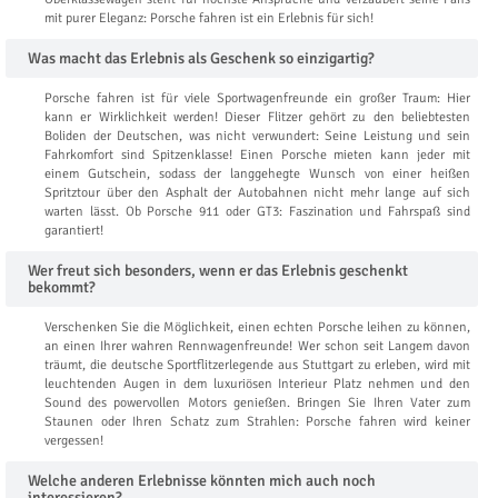
mit purer Eleganz: Porsche fahren ist ein Erlebnis für sich!
Was macht das Erlebnis als Geschenk so einzigartig?
Porsche fahren ist für viele Sportwagenfreunde ein großer Traum: Hier
kann er Wirklichkeit werden! Dieser Flitzer gehört zu den beliebtesten
Boliden der Deutschen, was nicht verwundert: Seine Leistung und sein
Fahrkomfort sind Spitzenklasse! Einen Porsche mieten kann jeder mit
einem Gutschein, sodass der langgehegte Wunsch von einer heißen
Spritztour über den Asphalt der Autobahnen nicht mehr lange auf sich
warten lässt. Ob Porsche 911 oder GT3: Faszination und Fahrspaß sind
garantiert!
Wer freut sich besonders, wenn er das Erlebnis geschenkt
bekommt?
Verschenken Sie die Möglichkeit, einen echten Porsche leihen zu können,
an einen Ihrer wahren Rennwagenfreunde! Wer schon seit Langem davon
träumt, die deutsche Sportflitzerlegende aus Stuttgart zu erleben, wird mit
leuchtenden Augen in dem luxuriösen Interieur Platz nehmen und den
Sound des powervollen Motors genießen. Bringen Sie Ihren Vater zum
Staunen oder Ihren Schatz zum Strahlen: Porsche fahren wird keiner
vergessen!
Welche anderen Erlebnisse könnten mich auch noch
interessieren?