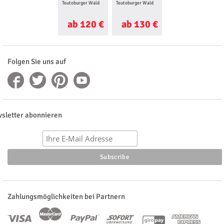
Teutoburger Wald
Teutoburger Wald
fahren Teutoburger
Wald
ab 120 €
ab 130 €
ab 98 €
Folgen Sie uns auf
sletter abonnieren
Zahlungsmöglichkeiten bei Partnern