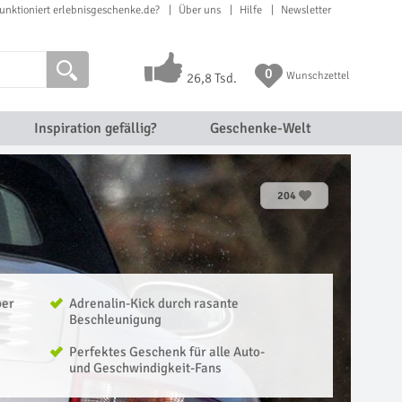
unktioniert erlebnisgeschenke.de?
Über uns
Hilfe
Newsletter
0
Wunschzettel
26,8 Tsd.
Inspiration gefällig?
Geschenke-Welt
204
ber
Adrenalin-Kick durch rasante
Beschleunigung
Perfektes Geschenk für alle Auto-
und Geschwindigkeit-Fans