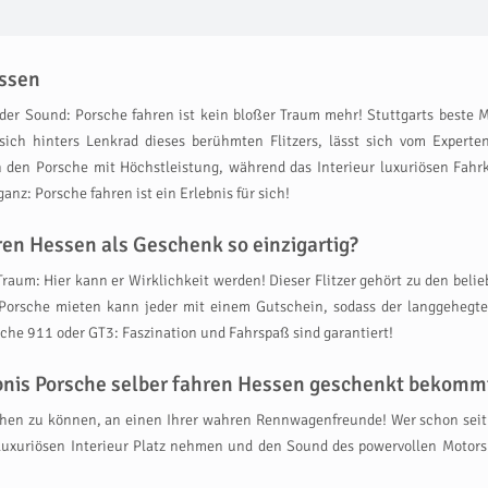
essen
nder Sound: Porsche fahren ist kein bloßer Traum mehr! Stuttgarts beste
t sich hinters Lenkrad dieses berühmten Flitzers, lässt sich vom Expert
en den Porsche mit Höchstleistung, während das Interieur luxuriösen Fahr
nz: Porsche fahren ist ein Erlebnis für sich!
ren Hessen als Geschenk so einzigartig?
Traum: Hier kann er Wirklichkeit werden! Dieser Flitzer gehört zu den bel
 Porsche mieten kann jeder mit einem Gutschein, sodass der langgehegt
che 911 oder GT3: Faszination und Fahrspaß sind garantiert!
ebnis Porsche selber fahren Hessen geschenkt bekomm
ihen zu können, an einen Ihrer wahren Rennwagenfreunde! Wer schon seit
 luxuriösen Interieur Platz nehmen und den Sound des powervollen Motors
!