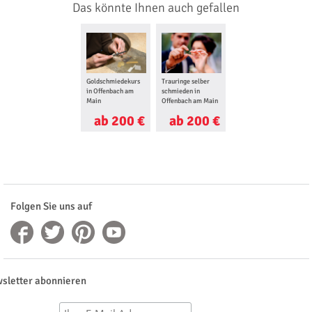
Das könnte Ihnen auch gefallen
Goldschmiedekurs
Trauringe selber
Segway Tour in
in Offenbach am
schmieden in
Aschaffenburg
Main
Offenbach am Main
ab 200 €
ab 200 €
ab 68 €
Folgen Sie uns auf
sletter abonnieren