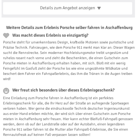
Details zum Angebot
anzeigen
Weitere Details zum Erlebnis Porsche selber fahren in Aschaffenburg
Was macht dieses Erlebnis so einzigartig?
Porsche steht für unverkennbares Design, kraftvolle Motoren sowie puristische und
Präzise Technik. Fahrzeugen, wie dem Porsche 911 merkt man klar an: Dieser Wagen
sucht die Rennstrecke. Sein moderner Hochleistungsmotor treibt ungestüm und
ruhelos rasant nach vorne und zieht die Beschenkten, die einen Gutschein zum
Porsche mieten in Aschaffenburg erhalten haben, mit sich. Bloß mit ein wenig
Feingefühl im Gasfuß zieht der Porsche los wie eine ungezähmte Wildkatze und
beschert dem Fahrer ein Fahrspaßerlebnis, das ihm die Tränen in die Augen treiben
wird!
Wer freut sich besonders über dieses Erlebnisgeschenk?
Eine Einladung zum Porsche fahren in Aschaffenburg ist ein perfektes
Erlebnisgeschenk für alle, die Ihr Herz auf der Straße an aufregende Sportwagen
verloren haben. Wer gerne die eindrucksvolle Technik deutscher Ingenieurskunst
aus erster Hand erleben möchte, der wird sich über einen Gutschein zum Porsche
mieten in Aschaffenburg sehr freuen. Hier kann echter Bleifuß-Fahrspaß genossen
werden, denn ob auf der Landstraße oder auf der Autobahn, einen legendären
Porsche 911 selber fahren ist die Mutter aller Fahrspaß-Erlebnisse, die Sie einen
Rennautofreak auf keinen Fall verpassen lassen sollten!