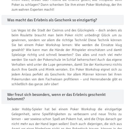
Poker zu schlagen? Dann schenken Sie ihm einen Poker Workshop, der ihn
zum wahren Experten macht!
Was macht das Erlebnis als Geschenk so einzigartig?
Las Vegas ist die Stadt der Casinos und des Glückspiels – doch anders als
beim Roulette braucht man beim Poker nicht unbedingt Glück um zu
gewinnen, sondern vor allem die richtige Technik! Diese Technik können
Sie bei einem Poker Workshop lernen: Wie werden die Einsätze klug
gewählt? Wie kann man die Hände der Mitspieler einschätzen und damit
Spielzüge richtig und schnell bewerten? Das alles und noch viel mehr
werden Sie nach der Pokerschule im Schlaf beherrschen! Auch das eigene
Verhalten wird unter die Lupe genommen, damit Sie der Konkurrenz nichts
durch Ihre Gestik und Mimik verraten. Ein Poker Workshop eignet sich zu
jedem Anlass perfekt als Geschenk: Vor allem Männer können bei ihren
Pokerrunden von dem Fachwissen profitieren – und Herrenabende gibt es
schließlich das ganze Jahr über!
Wer freut sich besonders, wenn er das Erlebnis geschenkt
bekommt?
Jeder Hobby-Spieler hat bei einem Poker Workshop die einzigartige
Gelegenheit, seine Spielfähigkeiten zu verbessern und neue Tricks zu
lernen - wer sowieso schon Spaß am Pokern hat, wird die Chips danach gar
nicht mehr aus der Hand legen wollen! Doch auch diejenigen, die sich aus
Angst vor einer Niederlage nicht an den Pokertisch trauen, können in der