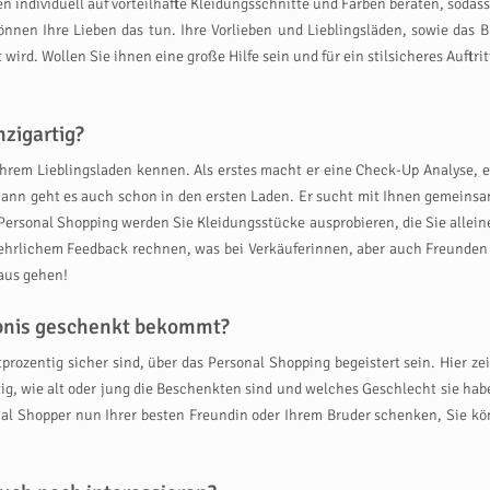
n individuell auf vorteilhafte Kleidungsschnitte und Farben beraten, sodass
können Ihre Lieben das tun. Ihre Vorlieben und Lieblingsläden, sowie das 
rd. Wollen Sie ihnen eine große Hilfe sein und für ein stilsicheres Auftr
zigartig?
hrem Lieblingsladen kennen. Als erstes macht er eine Check-Up Analyse, er
ann geht es auch schon in den ersten Laden. Er sucht mit Ihnen gemeinsa
ersonal Shopping werden Sie Kleidungsstücke ausprobieren, die Sie allein
hrlichem Feedback rechnen, was bei Verkäuferinnen, aber auch Freunden 
aus gehen!
ebnis geschenkt bekommt?
prozentig sicher sind, über das Personal Shopping begeistert sein. Hier zei
ig, wie alt oder jung die Beschenkten sind und welches Geschlecht sie ha
l Shopper nun Ihrer besten Freundin oder Ihrem Bruder schenken, Sie kön