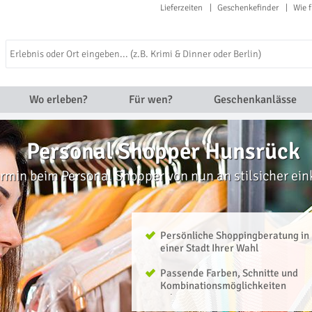
Lieferzeiten
Geschenkefinder
Wie f
Wo erleben?
Für wen?
Geschenkanlässe
Personal Shopper Hunsrück
rmin beim Personal Shopper von nun an stilsicher ei
Persönliche Shoppingberatung in
einer Stadt Ihrer Wahl
Passende Farben, Schnitte und
Kombinationsmöglichkeiten
erlernen