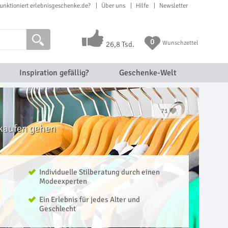
unktioniert erlebnisgeschenke.de?
Über uns
Hilfe
Newsletter
0
Wunschzettel
26,8 Tsd.
Inspiration gefällig?
Geschenke-Welt
71
nkaufen gehen
Individuelle Stilberatung durch einen
Modeexperten
Ein Erlebnis für jedes Alter und
Geschlecht