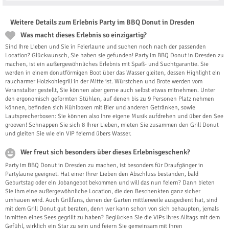
Weitere Details zum Erlebnis Party im BBQ Donut in Dresden
Was macht dieses Erlebnis so einzigartig?
Sind Ihre Lieben und Sie in Feierlaune und suchen noch nach der passenden
Location? Glückwunsch, Sie haben sie gefunden! Party im BBQ Donut in Dresden zu
machen, ist ein außergewöhnliches Erlebnis mit Spaß- und Suchtgarantie. Sie
werden in einem donutförmigen Boot über das Wasser gleiten, dessen Highlight ein
raucharmer Holzkohlegrill in der Mitte ist. Würstchen und Brote werden vom
Veranstalter gestellt, Sie können aber gerne auch selbst etwas mitnehmen. Unter
den ergonomisch geformten Stühlen, auf denen bis zu 9 Personen Platz nehmen
können, befinden sich Kühlboxen mit Bier und anderen Getränken, sowie
Lautsprecherboxen: Sie können also Ihre eigene Musik aufdrehen und über den See
grooven! Schnappen Sie sich 8 Ihrer Lieben, mieten Sie zusammen den Grill Donut
und gleiten Sie wie ein VIP feiernd übers Wasser.
Wer freut sich besonders über dieses Erlebnisgeschenk?
Party im BBQ Donut in Dresden zu machen, ist besonders für Draufgänger in
Partylaune geeignet. Hat einer Ihrer Lieben den Abschluss bestanden, bald
Geburtstag oder ein Jobangebot bekommen und will das nun feiern? Dann bieten
Sie ihm eine außergewöhnliche Location, die den Beschenkten ganz sicher
umhauen wird. Auch Grillfans, denen der Garten mittlerweile ausgedient hat, sind
mit dem Grill Donut gut beraten, denn wer kann schon von sich behaupten, jemals
inmitten eines Sees gegrillt zu haben? Beglücken Sie die VIPs Ihres Alltags mit dem
Gefühl, wirklich ein Star zu sein und feiern Sie gemeinsam mit Ihren