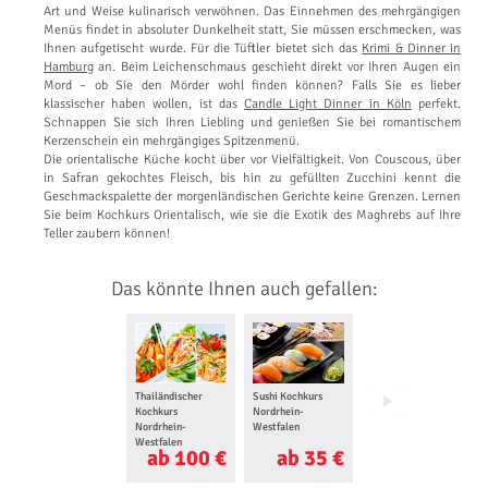
Art und Weise kulinarisch verwöhnen. Das Einnehmen des mehrgängigen
Menüs findet in absoluter Dunkelheit statt, Sie müssen erschmecken, was
Ihnen aufgetischt wurde. Für die Tüftler bietet sich das
Krimi & Dinner in
Hamburg
an. Beim Leichenschmaus geschieht direkt vor Ihren Augen ein
Mord – ob Sie den Mörder wohl finden können? Falls Sie es lieber
klassischer haben wollen, ist das
Candle Light Dinner in Köln
perfekt.
Schnappen Sie sich Ihren Liebling und genießen Sie bei romantischem
Kerzenschein ein mehrgängiges Spitzenmenü.
Die orientalische Küche kocht über vor Vielfältigkeit. Von Couscous, über
in Safran gekochtes Fleisch, bis hin zu gefüllten Zucchini kennt die
Geschmackspalette der morgenländischen Gerichte keine Grenzen. Lernen
Sie beim Kochkurs Orientalisch, wie sie die Exotik des Maghrebs auf Ihre
Teller zaubern können!
Das könnte Ihnen auch gefallen:
Thailändischer
Sushi Kochkurs
Mediterraner
Kochkurs
Nordrhein-
Kochkurs
Nordrhein-
Westfalen
Nordrhein-
Westfalen
Westfalen
ab 100 €
ab 35 €
ab 90 €