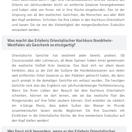
Orients vor Jahrhunderten leicht an entfernte Gewürze herangekommen
und haben viele von ihnen mit in ihre Küche eingebunden. Das ist der
Ursprung von all den exotischen Gerichten, die Menschen aus aller Welt
den Kopf verdrehen. Schicken Sie Ihre Lieben in den Kochkurs Orientalisch
und lassen Sie sie von der Vielseitigkeit der morgenländischen Esskultur
verzaubert werden.
Was macht das Erlebnis Orientalischer Kochkurs Nordrhein-
Westfalen als Geschenk so einzigartig?
Orientalische Gerichte hat bestimmt jeder bereits probiert. Ob
Couscoussalat oder Lahmacun, all diese Speisen haben eines gemeinsam:
die exotische Vielfalt ihrer Gewürze. Das lässt sich vor allem davon
herleiten, dass zu der Zeit der Sultane die Handelskaravanen aus vielen
weit entfernten Orten Gewürze zu den Palästen gebracht haben, die dann
auch prompt in die damaligen Gerichte ein verbaut wurden. Die heutigen
Gerichte sind also das Ergebnis von jahrhundertelanger Perfektionierung.
Wenn Sie Ihren Lieben den Besuch bei dem Kochkurs Orientalisch
schenken, können sie dort lernen, wie sie das exotische Flair des
Morgenlandes auf ihre Teller zaubern können. Dort erstellen sie nämlich
ein 4-Gänge Menü, dass jedem Sultan das Wasser im Munde
zusammenlaufen lassen würde. Beglücken Sie Ihre Gourmets mit
Einblicken in die Orientalische Küche, die ihre momentane Esskultur auf
den Kopf stellen werden!
Wer freut sich besonders, wenn er das Erlebnis Orientalischer