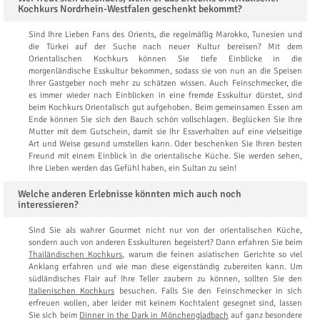
Kochkurs Nordrhein-Westfalen geschenkt bekommt?
Sind Ihre Lieben Fans des Orients, die regelmäßig Marokko, Tunesien und
die Türkei auf der Suche nach neuer Kultur bereisen? Mit dem
Orientalischen Kochkurs können Sie tiefe Einblicke in die
morgenländische Esskultur bekommen, sodass sie von nun an die Speisen
Ihrer Gastgeber noch mehr zu schätzen wissen. Auch Feinschmecker, die
es immer wieder nach Einblicken in eine fremde Esskultur dürstet, sind
beim Kochkurs Orientalisch gut aufgehoben. Beim gemeinsamen Essen am
Ende können Sie sich den Bauch schön vollschlagen. Beglücken Sie Ihre
Mutter mit dem Gutschein, damit sie Ihr Essverhalten auf eine vielseitige
Art und Weise gesund umstellen kann. Oder beschenken Sie Ihren besten
Freund mit einem Einblick in die orientalische Küche. Sie werden sehen,
Ihre Lieben werden das Gefühl haben, ein Sultan zu sein!
Welche anderen Erlebnisse könnten mich auch noch
interessieren?
Sind Sie als wahrer Gourmet nicht nur von der orientalischen Küche,
sondern auch von anderen Esskulturen begeistert? Dann erfahren Sie beim
Thailändischen Kochkurs
, warum die feinen asiatischen Gerichte so viel
Anklang erfahren und wie man diese eigenständig zubereiten kann. Um
südländisches Flair auf Ihre Teller zaubern zu können, sollten Sie den
Italienischen Kochkurs
besuchen. Falls Sie den Feinschmecker in sich
erfreuen wollen, aber leider mit keinem Kochtalent gesegnet sind, lassen
Sie sich beim
Dinner in the Dark in Mönchengladbach
auf ganz besondere