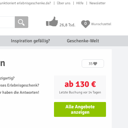
unktioniert erlebnisgeschenke.de?
Über uns
Hilfe
Newsletter
0
Wunschzettel
26,8 Tsd.
Inspiration gefällig?
Geschenke-Welt
en
35
zigartig?
ab 130 €
ieses Erlebnisgeschenk?
r haben die Antworten!
Letzte Buchung vor 14 Tagen
Alle Angebote
anzeigen