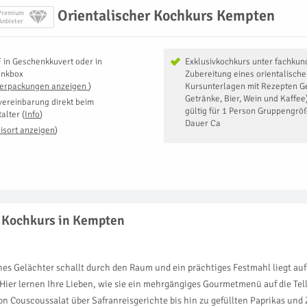
Orientalischer Kochkurs Kempten
Premium
Anbieter
F
in
Geschenkkuvert oder in
Exklusivkochkurs unter fachkun
enkbox
Zubereitung eines orientalisc
Verpackungen anzeigen
)
Kursunterlagen mit Rezepten Ge
Getränke, Bier, Wein und Kaffee
vereinbarung direkt beim
gültig für 1 Person Gruppengrö
talter
(
Info
)
Dauer Ca
isort anzeigen
)
r Kochkurs in Kempten
ohes Gelächter schallt durch den Raum und ein prächtiges Festmahl liegt au
ier lernen Ihre Lieben, wie sie ein mehrgängiges Gourmetmenü auf die Tell
on Couscoussalat über Safranreisgerichte bis hin zu gefüllten Paprikas und