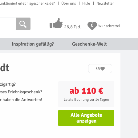
unktioniert erlebnisgeschenke.de?
Über uns
Hilfe
Newsletter
0
Wunschzettel
26,8 Tsd.
Inspiration gefällig?
Geschenke-Welt
dt
35
zigartig?
ab 110 €
ieses Erlebnisgeschenk?
r haben die Antworten!
Letzte Buchung vor 14 Tagen
Alle Angebote
anzeigen