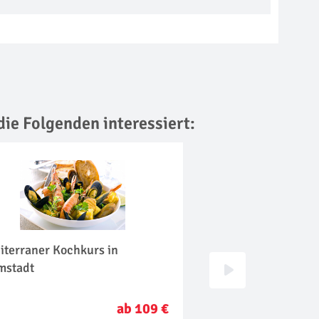
die Folgenden interessiert:
iterraner Kochkurs in
Asiatischer Kochku
mstadt
ab 109 €