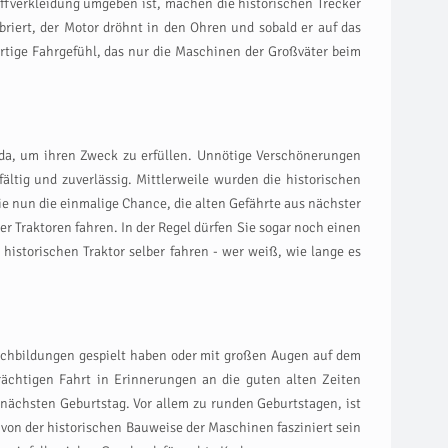
ffverkleidung umgeben ist, machen die historischen Trecker
ibriert, der Motor dröhnt in den Ohren und sobald er auf das
artige Fahrgefühl, das nur die Maschinen der Großväter beim
 da, um ihren Zweck zu erfüllen. Unnötige Verschönerungen
ältig und zuverlässig. Mittlerweile wurden die historischen
 nun die einmalige Chance, die alten Gefährte aus nächster
r Traktoren fahren. In der Regel dürfen Sie sogar noch einen
istorischen Traktor selber fahren - wer weiß, wie lange es
gnachbildungen gespielt haben oder mit großen Augen auf dem
trächtigen Fahrt in Erinnerungen an die guten alten Zeiten
 nächsten Geburtstag. Vor allem zu runden Geburtstagen, ist
en von der historischen Bauweise der Maschinen fasziniert sein