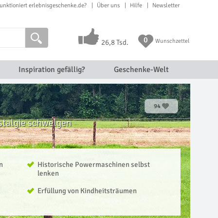
unktioniert erlebnisgeschenke.de?
Über uns
Hilfe
Newsletter
0
Wunschzettel
26,8 Tsd.
Inspiration gefällig?
Geschenke-Welt
94
stalgie schwelgen
n
Historische Powermaschinen selbst
lenken
Erfüllung von Kindheitsträumen