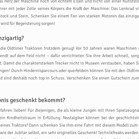
das Herz der Maschine noch von echtem Eisen und nicht von einer Kunststo
ahrer mit jeder Zelle seines Körpers die Kraft der Maschine: Das Lenkrad v
er Stock und Stein. Schenken Sie einem Fan von starken Motoren das einzig
 wird für Begeisterung sorgen!
zigartig?
 die Oldtimer Traktoren trotzdem genug! Vor 50 Jahren waren Maschinen
dt auf dem Feld nicht – dafür verrichteten Sie ihre Arbeit schnell, sorgf
Damit die charakterstarken Trecker nicht in Museen verstauben, haben Sie
ingen! Durch Hindernisparcours oder querfeldein können Sie mit den Oldtime
d sind deshalb noch top in Schuss. Verschenken Sie einen Gutschein zum h
ebnis geschenkt bekommt?
r fahren lieben! Für diejenigen, die als kleine Jungen mit ihren Spielzeu
ein Kindheitstraum in Erfüllung. Nostalgiker können bei der geschichts
er eines Traktors? Dann schenken Sie ihm eine Fahrt mit diesem Modell zum
t, wie der Jubilar selbst, ein sehr originelles Geschenk! Technikfreaks werd