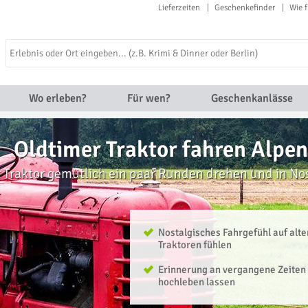
Lieferzeiten
Geschenkefinder
Wie f
Wo erleben?
Für wen?
Geschenkanlässe
Oldtimer Traktor fahren Alpen
 Traktor gemütlich ein paar Runden drehen und in No
Nostalgisches Fahrgefühl auf alte
Traktoren fühlen
Erinnerung an vergangene Zeiten
hochleben lassen