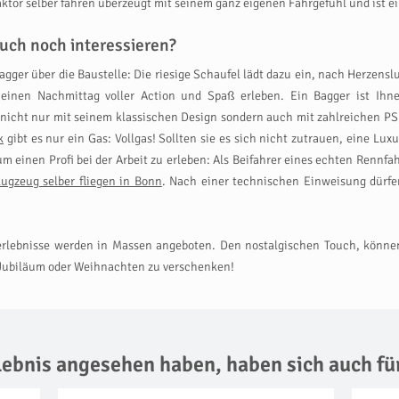
ktor selber fahren überzeugt mit seinem ganz eigenen Fahrgefühl und ist ei
uch noch interessieren?
agger über die Baustelle: Die riesige Schaufel lädt dazu ein, nach Herzens
inen Nachmittag voller Action und Spaß erleben. Ein Bagger ist Ihn
nicht nur mit seinem klassischen Design sondern auch mit zahlreichen PS
k
gibt es nur ein Gas: Vollgas! Sollten sie es sich nicht zutrauen, eine Lu
m einen Profi bei der Arbeit zu erleben: Als Beifahrer eines echten Rennf
lugzeug selber fliegen in Bonn
. Nach einer technischen Einweisung dürfen
erlebnisse werden in Massen angeboten. Den nostalgischen Touch, können 
, Jubiläum oder Weihnachten zu verschenken!
rlebnis angesehen haben,
haben sich auch fü