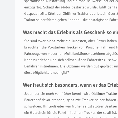
spartanische Ausstattung und die rohe Bauweise, bei der 
einzigartig. Sobald der Motor gestartet wurde, fühlt der F
Gaspedal tritt, fährt der Oldtimer Traktor querfeldein üb
Traktor selber fahren geben können – die nostalgische Fahrt
Was macht das Erlebnis als Geschenk so ein
Sie sind zwar nicht mehr die Jüngsten, aber Power haben
brauchten die PS-starken Trecker von Porsche, Fahr und Fen
Fahrzeuge von modernen Multifunktionsmaschinen abgelöst. 
Nähe zu erleben und sich selbst auf den Fahrersitz zu schw
Beifahrer mitnehmen. Die Oldtimer werden gut gepflegt un
diese Möglichkeit noch gibt?
Wer freut sich besonders, wenn er das Erl
Jeder, der sie noch von früher kennt, wird Oldtimer Trakto
Bauernhof davor standen, geht mit Trecker selber fahren 
schwelgen. Ihr Großvater war früher selbst stolzer Besitz
ein Gutschein für die Fahrt mit einem Trecker, der so alt is