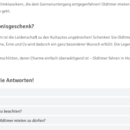
 Filmklassikern, die dem Sonnenuntergang entgegenfahren! Oldtimer mieten i
 geht.
ebnisgeschenk?
em ist die Leidenschaft zu den Kultautos ungebrochen! Schenken Sie Oldtim
e, Ente und Co wird dadurch ein ganz besonderer Wunsch erfüllt: Die Legend
chlitten, deren Charme einfach überwältigend ist – Oldtimer fahren in Holz
die Antworten!
 zu beachten?
ldtimer mieten zu dürfen?