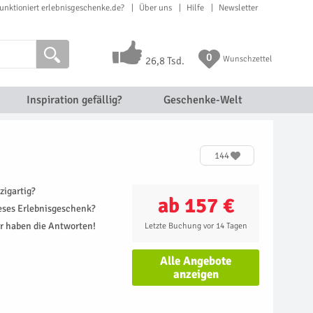
unktioniert erlebnisgeschenke.de?
Über uns
Hilfe
Newsletter
0
Wunschzettel
26,8 Tsd.
Inspiration gefällig?
Geschenke-Welt
144
zigartig?
ab 157 €
ieses Erlebnisgeschenk?
r haben die Antworten!
Letzte Buchung vor 14 Tagen
Alle Angebote
anzeigen