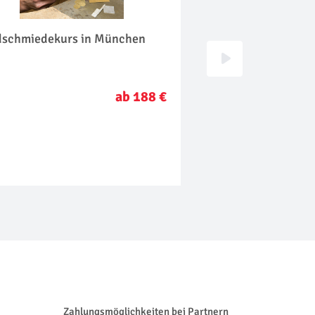
dschmiedekurs in München
VW Bulli fahren in
ab 188 €
Zahlungsmöglichkeiten bei Partnern