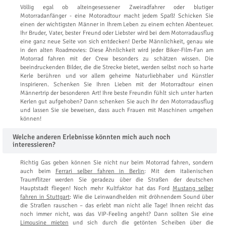
Völlig egal ob alteingesessener Zweiradfahrer oder blutiger
Motorradanfänger - eine Motoradtour macht jedem Spaß! Schicken Sie
einen der wichtigsten Männer in Ihrem Leben zu einem echten Abenteuer.
Ihr Bruder, Vater, bester Freund oder Liebster wird bei dem Motorradausflug
eine ganz neue Seite von sich entdecken! Derbe Männlichkeit, genau wie
in den alten Roadmovies: Diese Ähnlichkeit wird jeder Biker-Film-Fan am
Motorrad fahren mit der Crew besonders zu schätzen wissen. Die
beeindruckenden Bilder, die die Strecke bietet, werden selbst noch so harte
Kerle berühren und vor allem geheime Naturliebhaber und Künstler
inspirieren. Schenken Sie Ihren Lieben mit der Motorradtour einen
Männertrip der besonderen Art! Ihre beste Freundin fühlt sich unter harten
Kerlen gut aufgehoben? Dann schenken Sie auch Ihr den Motorradausflug
und lassen Sie sie beweisen, dass auch Frauen mit Maschinen umgehen
können!
Welche anderen Erlebnisse könnten mich auch noch
interessieren?
Richtig Gas geben können Sie nicht nur beim Motorrad fahren, sondern
auch beim
Ferrari selber fahren in Berlin
: Mit dem italienischen
Traumflitzer werden Sie geradezu über die Straßen der deutschen
Hauptstadt fliegen! Noch mehr Kultfaktor hat das Ford
Mustang selber
fahren in Stuttgart
: Wie die Leinwandhelden mit dröhnendem Sound über
die Straßen rauschen – das erlebt man nicht alle Tage! Ihnen reicht das
noch immer nicht, was das VIP-Feeling angeht? Dann sollten Sie eine
Limousine mieten
und sich durch die getönten Scheiben über die