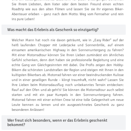
Sie Ihrem Liebsten, dem Vater oder dem besten Freund einen echten
Roadtrip wie aus den alten Filmen und lassen Sie sie ihr eigenes Biker-
Abenteuer erleben – ganz nach dem Motto: Weg vom Fernseher und rein
ins pure Leben!
Was macht das Erlebnis als Geschenk so einzigartig?
Welcher Mann hat noch nie davon geträumt, wie in „Easy Rider“ auf der
heiß laufenden Chopper mit Lederjacke und Sonnenbrille, auf einem
einsamen amerikanischen Highway in den Sonnenuntergang zu fahren?
Mit einer Motorradtour können Sie Ihren Lieben zumindest ein ähnliches
Gefühl schenken, denn dort haben sie professionelle Begleitung und eine
echte Gang von Gleichgesinnten mit dabei. Die Profis zeigen den Hobby-
Bikern die schönsten Landstraßen der Region und steigen mit Ihnen in den
kultigsten Bikerbars ab. Motorrad fahren vor einer beeindruckenden Kulisse
und in einer geselligen Runde – klingt traumhaft, nicht wahr? Lassen Sie
Ihre Lieben beim Motorradausflug noch unbekanntes Terrain entdecken:
Rauf auf den Ofen und ab geht‘s! Sie können die Motorradtour auch selbst
starten und mit ein paar Kumpels in den Sonnenuntergang fahren.
Motorrad fahren mit einer echten Crew ist eine tolle Gelegenheit um neue
Leute kennen zu lernen und ein ausgezeichnetes Geschenk zu ganz
besonderen Anlässen!
Wer freut sich besonders, wenn er das Erlebnis geschenkt
bekommt?