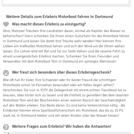
Weitere Details zum Erlebnis Motorboot fahren in Dortmund
Was macht dieses Erlebnis so einzigartig?
Ahoi, Matrose! Träumen Ihre Landratten davon, einmal als Kapitän das Wasser zu
beherrschen? Dann schenken Sie ihnen einen Gutschein für das Motorboot fahren
in Dortmund und lassen Sie damit ihre Träume wahr werden! Hier können Ihre
Lieben ein kraftvolles Motorboot fahren und sich den Wind um die Ohren wehen
lassen. Ein Lehrer wird mit Rat und Tat zur Seite stehen und die rasante Fahrt zu
einem unvergesslichen Erlebnis machen. Schenken Sie Ihren Freunden und
Verwandten mit dem Motorboot Törn in Dortmund ein spritziges Abenteuer!
Wer freut sich besonders über dieses Erlebnisgeschenk?
Wie oft hat Ihr Vater, Ihre Schwester oder Ihr bester Freund die schnittigen
Motorboote schon im Fernsehen bewundert oder am Hafen liegen sehen?
Verschenken Sie nun in !CITY die Gelegenheit mit einem echten Traumboot los zu
brausen, alles hinter sich zu lassen und die Freiheit zu genießen! Bei dem rasanten
Motorboot Törn wird der Beschenkten einen wahren Rausch der Geschwindigkeit
auf den Wellen erleben. Das Beste daran: Es sind keine Vorkenntnisse nötig - die
Entdecker können ohne Sportbootführerschein ein Motorboot, das bis zu 15 PS
stark ist, in Dortmund mieten und mit vielen Knoten über das Wasser heizen!
Weitere Fragen zum Erlebnis? Wir haben die Antworten!