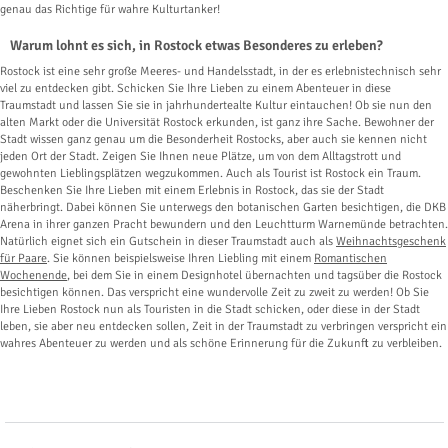
genau das Richtige für wahre Kulturtanker!
Warum lohnt es sich, in Rostock etwas Besonderes zu erleben?
Rostock ist eine sehr große Meeres- und Handelsstadt, in der es erlebnistechnisch sehr
viel zu entdecken gibt. Schicken Sie Ihre Lieben zu einem Abenteuer in diese
Traumstadt und lassen Sie sie in jahrhundertealte Kultur eintauchen! Ob sie nun den
alten Markt oder die Universität Rostock erkunden, ist ganz ihre Sache. Bewohner der
Stadt wissen ganz genau um die Besonderheit Rostocks, aber auch sie kennen nicht
jeden Ort der Stadt. Zeigen Sie Ihnen neue Plätze, um von dem Alltagstrott und
gewohnten Lieblingsplätzen wegzukommen. Auch als Tourist ist Rostock ein Traum.
Beschenken Sie Ihre Lieben mit einem Erlebnis in Rostock, das sie der Stadt
näherbringt. Dabei können Sie unterwegs den botanischen Garten besichtigen, die DKB
Arena in ihrer ganzen Pracht bewundern und den Leuchtturm Warnemünde betrachten.
Natürlich eignet sich ein Gutschein in dieser Traumstadt auch als
Weihnachtsgeschenk
für Paare
. Sie können beispielsweise Ihren Liebling mit einem
Romantischen
Wochenende
, bei dem Sie in einem Designhotel übernachten und tagsüber die Rostock
besichtigen können. Das verspricht eine wundervolle Zeit zu zweit zu werden! Ob Sie
Ihre Lieben Rostock nun als Touristen in die Stadt schicken, oder diese in der Stadt
leben, sie aber neu entdecken sollen, Zeit in der Traumstadt zu verbringen verspricht ein
wahres Abenteuer zu werden und als schöne Erinnerung für die Zukunft zu verbleiben.