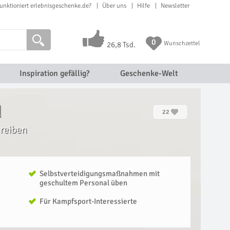
unktioniert erlebnisgeschenke.de?
Über uns
Hilfe
Newsletter
0
Wunschzettel
26,8 Tsd.
Inspiration gefällig?
Geschenke-Welt
d
22
treiben
Selbstverteidigungsmaßnahmen mit
geschultem Personal üben
Für Kampfsport-Interessierte