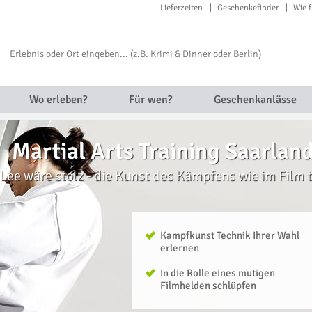
Lieferzeiten
Geschenkefinder
Wie f
Wo erleben?
Für wen?
Geschenkanlässe
Martial Arts Training Saarlan
Lee wäre stolz - die Kunst des Kämpfens wie im Film 
Kampfkunst Technik Ihrer Wahl
erlernen
In die Rolle eines mutigen
Filmhelden schlüpfen