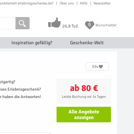
unktioniert erlebnisgeschenke.de?
Über uns
Hilfe
Newsletter
0
Wunschzettel
26,8 Tsd.
Inspiration gefällig?
Geschenke-Welt
334
zigartig?
ab 80 €
ieses Erlebnisgeschenk?
r haben die Antworten!
Letzte Buchung vor 14 Tagen
Alle Angebote
anzeigen