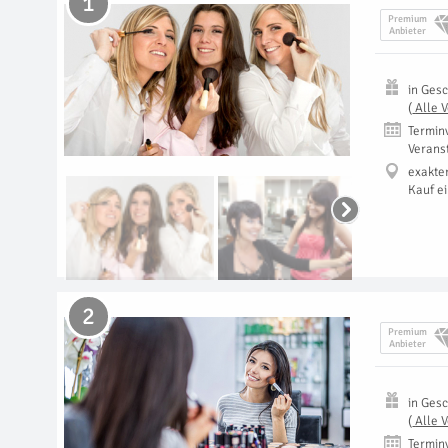
1
Premium
Anbieter
in
Gesc
(
Alle 
Termin
Verans
exakte
Kauf e
2
Premium
Anbieter
in
Gesc
(
Alle 
Termin