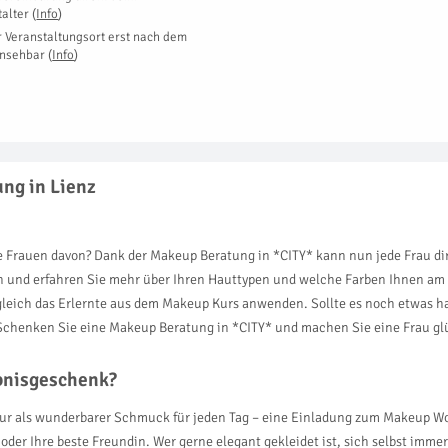
talter
(
Info
)
r Veranstaltungsort erst nach dem
insehbar
(
Info
)
ng in Lienz
le Frauen davon? Dank der Makeup Beratung in *CITY* kann nun jede Frau dir
n und erfahren Sie mehr über Ihren Hauttypen und welche Farben Ihnen am 
 gleich das Erlernte aus dem Makeup Kurs anwenden. Sollte es noch etwas hap
s! Schenken Sie eine Makeup Beratung in *CITY* und machen Sie eine Frau gl
ebnisgeschenk?
h nur als wunderbarer Schmuck für jeden Tag – eine Einladung zum Makeup W
 oder Ihre beste Freundin. Wer gerne elegant gekleidet ist, sich selbst imm