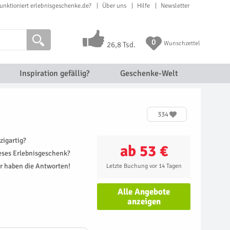
unktioniert erlebnisgeschenke.de?
Über uns
Hilfe
Newsletter
0
Wunschzettel
26,8 Tsd.
Inspiration gefällig?
Geschenke-Welt
334
zigartig?
ab 53 €
ieses Erlebnisgeschenk?
r haben die Antworten!
Letzte Buchung vor 14 Tagen
Alle Angebote
anzeigen