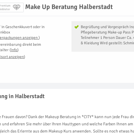
Make Up Beratung Halberstadt
Premium
Anbieter
F
in
Geschenkkuvert oder in
Begrüßung und Vorgespräch Ind
enkbox
Pflegeberatung Make-up Pass 
Verpackungen anzeigen
)
Teilnehmer 1 Person Dauer Ca.
& Kleidung Wird gestellt: Schmi
vereinbarung direkt beim
talter
(
Info
)
isort anzeigen
)
ng in Halberstadt
le Frauen davon? Dank der Makeup Beratung in *CITY* kann nun jede Frau dir
n und erfahren Sie mehr über Ihren Hauttypen und welche Farben Ihnen am 
 gleich das Erlernte aus dem Makeup Kurs anwenden. Sollte es noch etwas hap