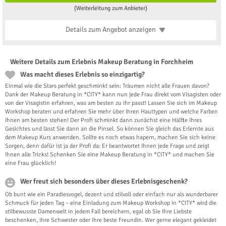
(Weiterleitung zum Anbieter)
Details zum Angebot
anzeigen
Weitere Details zum Erlebnis Makeup Beratung in Forchheim
Was macht dieses Erlebnis so einzigartig?
Einmal wie die Stars perfekt geschminkt sein: Träumen nicht alle Frauen davon?
Dank der Makeup Beratung in *CITY* kann nun jede Frau direkt vom Visagisten oder
von der Visagistin erfahren, was am besten zu ihr passt! Lassen Sie sich im Makeup
Workshop beraten und erfahren Sie mehr über Ihren Hauttypen und welche Farben
Ihnen am besten stehen! Der Profi schminkt dann zunächst eine Hälfte Ihres
Gesichtes und lässt Sie dann an die Pinsel. So können Sie gleich das Erlernte aus
dem Makeup Kurs anwenden. Sollte es noch etwas hapern, machen Sie sich keine
Sorgen, denn dafür ist ja der Profi da: Er beantwortet Ihnen jede Frage und zeigt
Ihnen alle Tricks! Schenken Sie eine Makeup Beratung in *CITY* und machen Sie
eine Frau glücklich!
Wer freut sich besonders über dieses Erlebnisgeschenk?
Ob bunt wie ein Paradiesvogel, dezent und stilvoll oder einfach nur als wunderbarer
Schmuck für jeden Tag – eine Einladung zum Makeup Workshop in *CITY* wird die
stilbewusste Damenwelt in jedem Fall bereichern, egal ob Sie Ihre Liebste
beschenken, Ihre Schwester oder Ihre beste Freundin. Wer gerne elegant gekleidet