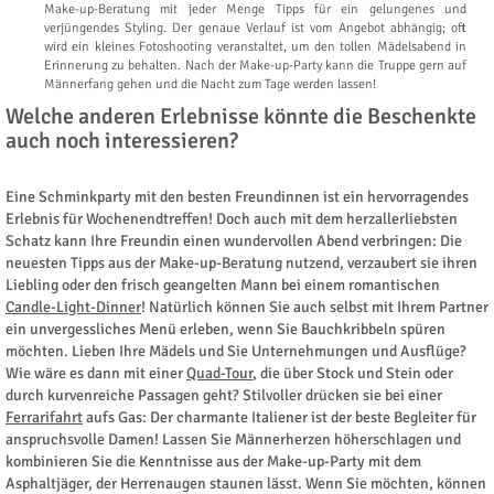
Make-up-Beratung mit jeder Menge Tipps für ein gelungenes und
verjüngendes Styling. Der genaue Verlauf ist vom Angebot abhängig; oft
wird ein kleines Fotoshooting veranstaltet, um den tollen Mädelsabend in
Erinnerung zu behalten. Nach der Make-up-Party kann die Truppe gern auf
Männerfang gehen und die Nacht zum Tage werden lassen!
Welche anderen Erlebnisse könnte die Beschenkte
auch noch interessieren?
Eine Schminkparty mit den besten Freundinnen ist ein hervorragendes
Erlebnis für Wochenendtreffen! Doch auch mit dem herzallerliebsten
Schatz kann Ihre Freundin einen wundervollen Abend verbringen: Die
neuesten Tipps aus der Make-up-Beratung nutzend, verzaubert sie ihren
Liebling oder den frisch geangelten Mann bei einem romantischen
Candle-Light-Dinner
! Natürlich können Sie auch selbst mit Ihrem Partner
ein unvergessliches Menü erleben, wenn Sie Bauchkribbeln spüren
möchten. Lieben Ihre Mädels und Sie Unternehmungen und Ausflüge?
Wie wäre es dann mit einer
Quad-Tour
, die über Stock und Stein oder
durch kurvenreiche Passagen geht? Stilvoller drücken sie bei einer
Ferrarifahrt
aufs Gas: Der charmante Italiener ist der beste Begleiter für
anspruchsvolle Damen! Lassen Sie Männerherzen höherschlagen und
kombinieren Sie die Kenntnisse aus der Make-up-Party mit dem
Asphaltjäger, der Herrenaugen staunen lässt. Wenn Sie möchten, können