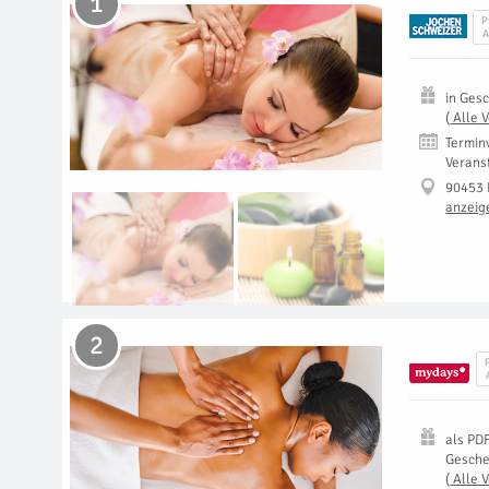
1
P
A
in
Gesc
(
Alle 
Termin
Verans
90453 
anzeig
2
als
PD
Gesch
(
Alle 