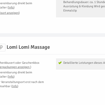
Behandlungsdauer: ca. 1 Stund
vereinbarung direkt beim
Ausrüstung & Kleidung Wird ges
talter
(
Info
)
Einmalslip
isort anzeigen
)
Lomi Lomi Massage
henkkuvert oder Geschenkbox
Detaillierte Leistungen dieses 
Verpackungen anzeigen
)
vereinbarung direkt beim
talter
(
Info
)
r Veranstaltungsort erst nach dem
insehbar
(
Info
)