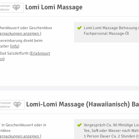
Lomi Lomi Massage
remium
nbieter
henkkuvert oder Geschenkbox
Lomi Lomi Massage Betreuung 
Verpackungen anzeigen
)
Fachpersonal Massage-Öl
vereinbarung direkt beim
talter
(
Info
)
Bad Salzdetfurth
(
Erlebnisort
en
)
Lomi-Lomi Massage (Hawaiianisch) Ba
Premium
Anbieter
F
in
Geschenkkuvert oder in
Vorgespräch Ca. 90 Minütige L
enkbox
Tee, Saft oder Wasser nach Wa
Verpackungen anzeigen
)
1 Person Dauer Ca. 2 Stunden (