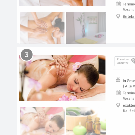
Termin
Verans
(
Erlebn
3
Premium
Anbieter
in
Gesc
(
Alle 
Termin
Verans
exakte
Kauf e