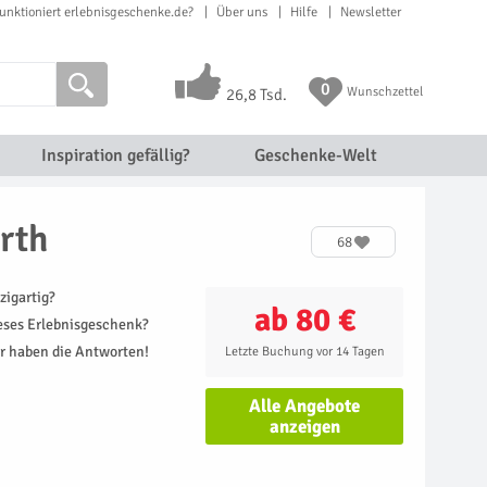
unktioniert erlebnisgeschenke.de?
Über uns
Hilfe
Newsletter
0
Wunschzettel
26,8 Tsd.
Inspiration gefällig?
Geschenke-Welt
rth
68
zigartig?
ab 80 €
ieses Erlebnisgeschenk?
r haben die Antworten!
Letzte Buchung vor 14 Tagen
Alle Angebote
anzeigen