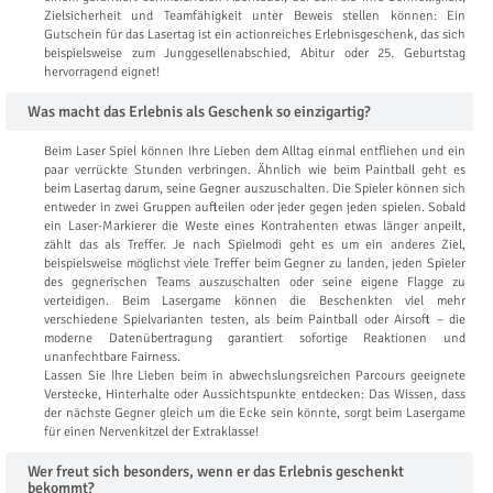
Zielsicherheit und Teamfähigkeit unter Beweis stellen können: Ein
Gutschein für das Lasertag ist ein actionreiches Erlebnisgeschenk, das sich
beispielsweise zum Junggesellenabschied, Abitur oder 25. Geburtstag
hervorragend eignet!
Was macht das Erlebnis als Geschenk so einzigartig?
Beim Laser Spiel können Ihre Lieben dem Alltag einmal entfliehen und ein
paar verrückte Stunden verbringen. Ähnlich wie beim Paintball geht es
beim Lasertag darum, seine Gegner auszuschalten. Die Spieler können sich
entweder in zwei Gruppen aufteilen oder jeder gegen jeden spielen. Sobald
ein Laser-Markierer die Weste eines Kontrahenten etwas länger anpeilt,
zählt das als Treffer. Je nach Spielmodi geht es um ein anderes Ziel,
beispielsweise möglichst viele Treffer beim Gegner zu landen, jeden Spieler
des gegnerischen Teams auszuschalten oder seine eigene Flagge zu
verteidigen. Beim Lasergame können die Beschenkten viel mehr
verschiedene Spielvarianten testen, als beim Paintball oder Airsoft – die
moderne Datenübertragung garantiert sofortige Reaktionen und
unanfechtbare Fairness.
Lassen Sie Ihre Lieben beim in abwechslungsreichen Parcours geeignete
Verstecke, Hinterhalte oder Aussichtspunkte entdecken: Das Wissen, dass
der nächste Gegner gleich um die Ecke sein könnte, sorgt beim Lasergame
für einen Nervenkitzel der Extraklasse!
Wer freut sich besonders, wenn er das Erlebnis geschenkt
bekommt?