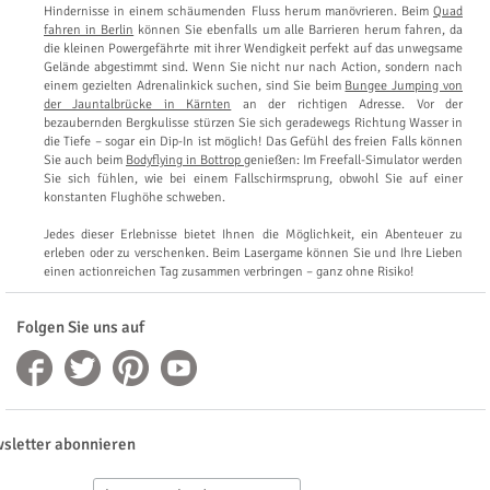
Hindernisse in einem schäumenden Fluss herum manövrieren. Beim
Quad
fahren in Berlin
können Sie ebenfalls um alle Barrieren herum fahren, da
die kleinen Powergefährte mit ihrer Wendigkeit perfekt auf das unwegsame
Gelände abgestimmt sind. Wenn Sie nicht nur nach Action, sondern nach
einem gezielten Adrenalinkick suchen, sind Sie beim
Bungee Jumping von
der Jauntalbrücke in Kärnten
an der richtigen Adresse. Vor der
bezaubernden Bergkulisse stürzen Sie sich geradewegs Richtung Wasser in
die Tiefe – sogar ein Dip-In ist möglich! Das Gefühl des freien Falls können
Sie auch beim
Bodyflying in Bottrop
genießen: Im Freefall-Simulator werden
Sie sich fühlen, wie bei einem Fallschirmsprung, obwohl Sie auf einer
konstanten Flughöhe schweben.
Jedes dieser Erlebnisse bietet Ihnen die Möglichkeit, ein Abenteuer zu
erleben oder zu verschenken. Beim Lasergame können Sie und Ihre Lieben
einen actionreichen Tag zusammen verbringen – ganz ohne Risiko!
Folgen Sie uns auf
sletter abonnieren