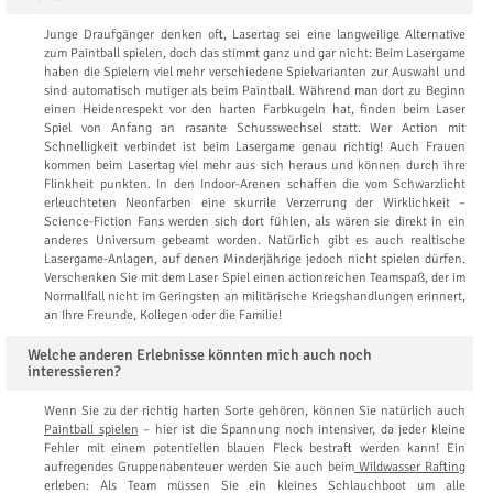
Junge Draufgänger denken oft, Lasertag sei eine langweilige Alternative
zum Paintball spielen, doch das stimmt ganz und gar nicht: Beim Lasergame
haben die Spielern viel mehr verschiedene Spielvarianten zur Auswahl und
sind automatisch mutiger als beim Paintball. Während man dort zu Beginn
einen Heidenrespekt vor den harten Farbkugeln hat, finden beim Laser
Spiel von Anfang an rasante Schusswechsel statt. Wer Action mit
Schnelligkeit verbindet ist beim Lasergame genau richtig! Auch Frauen
kommen beim Lasertag viel mehr aus sich heraus und können durch ihre
Flinkheit punkten. In den Indoor-Arenen schaffen die vom Schwarzlicht
erleuchteten Neonfarben eine skurrile Verzerrung der Wirklichkeit –
Science-Fiction Fans werden sich dort fühlen, als wären sie direkt in ein
anderes Universum gebeamt worden. Natürlich gibt es auch realtische
Lasergame-Anlagen, auf denen Minderjährige jedoch nicht spielen dürfen.
Verschenken Sie mit dem Laser Spiel einen actionreichen Teamspaß, der im
Normallfall nicht im Geringsten an militärische Kriegshandlungen erinnert,
an Ihre Freunde, Kollegen oder die Familie!
Welche anderen Erlebnisse könnten mich auch noch
interessieren?
Wenn Sie zu der richtig harten Sorte gehören, können Sie natürlich auch
Paintball spielen
– hier ist die Spannung noch intensiver, da jeder kleine
Fehler mit einem potentiellen blauen Fleck bestraft werden kann! Ein
aufregendes Gruppenabenteuer werden Sie auch beim
Wildwasser Rafting
erleben: Als Team müssen Sie ein kleines Schlauchboot um alle