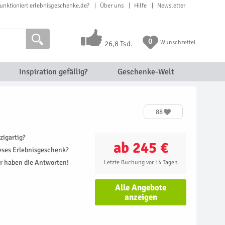
unktioniert erlebnisgeschenke.de?
Über uns
Hilfe
Newsletter
0
Wunschzettel
26,8 Tsd.
Inspiration gefällig?
Geschenke-Welt
88
zigartig?
ab 245 €
ieses Erlebnisgeschenk?
r haben die Antworten!
Letzte Buchung vor 14 Tagen
Alle Angebote
anzeigen