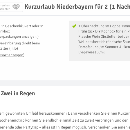
Kurzurlaub Niederbayern für 2 (1 Nach
Premium
Anbieter
F
in
Geschenkkuvert oder in
1 Übernachtung im Doppelzimm
enkbox
Frühstück DIY Kochbox für ein P
Verpackungen anzeigen
)
Flasche Wein Obstteller bei de
Wellnessbereich (finnische Sau
vereinbarung direkt beim
Dampfsauna, im Sommer Außen
talter
(
Info
)
Liegewiese, Chil
isort anzeigen
)
 Zwei in Regen
dem gewohnten Umfeld herauskommen? Dann verschenken Sie einen Kurzurlau
chenendtrip können Sie endlich einmal Zeit zu zweit verbringen und den K
nende oder Partytrip – alles ist in Regen möglich. Verschenken Sie einen