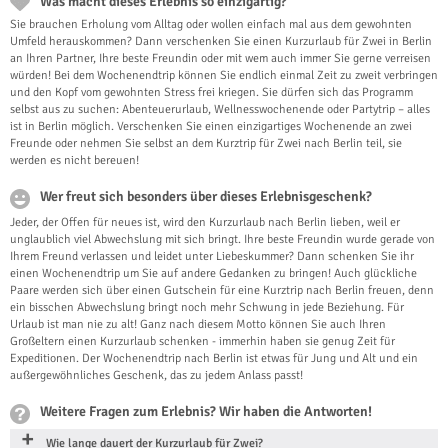
Was macht dieses Erlebnis so einzigartig?
Sie brauchen Erholung vom Alltag oder wollen einfach mal aus dem gewohnten
Umfeld herauskommen? Dann verschenken Sie einen Kurzurlaub für Zwei in Berlin
an Ihren Partner, Ihre beste Freundin oder mit wem auch immer Sie gerne verreisen
würden! Bei dem Wochenendtrip können Sie endlich einmal Zeit zu zweit verbringen
und den Kopf vom gewohnten Stress frei kriegen. Sie dürfen sich das Programm
selbst aus zu suchen: Abenteuerurlaub, Wellnesswochenende oder Partytrip – alles
ist in Berlin möglich. Verschenken Sie einen einzigartiges Wochenende an zwei
Freunde oder nehmen Sie selbst an dem Kurztrip für Zwei nach Berlin teil, sie
werden es nicht bereuen!
Wer freut sich besonders über dieses Erlebnisgeschenk?
Jeder, der Offen für neues ist, wird den Kurzurlaub nach Berlin lieben, weil er
unglaublich viel Abwechslung mit sich bringt. Ihre beste Freundin wurde gerade von
Ihrem Freund verlassen und leidet unter Liebeskummer? Dann schenken Sie ihr
einen Wochenendtrip um Sie auf andere Gedanken zu bringen! Auch glückliche
Paare werden sich über einen Gutschein für eine Kurztrip nach Berlin freuen, denn
ein bisschen Abwechslung bringt noch mehr Schwung in jede Beziehung. Für
Urlaub ist man nie zu alt! Ganz nach diesem Motto können Sie auch Ihren
Großeltern einen Kurzurlaub schenken - immerhin haben sie genug Zeit für
Expeditionen. Der Wochenendtrip nach Berlin ist etwas für Jung und Alt und ein
außergewöhnliches Geschenk, das zu jedem Anlass passt!
Weitere Fragen zum Erlebnis? Wir haben die Antworten!
Wie lange dauert der Kurzurlaub für Zwei?