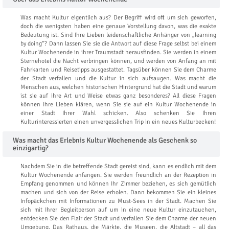
Was macht Kultur eigentlich aus? Der Begriff wird oft um sich geworfen,
doch die wenigsten haben eine genaue Vorstellung davon, was die exakte
Bedeutung ist. Sind Ihre Lieben leidenschaftliche Anhänger von „learning
by doing“? Dann lassen Sie sie die Antwort auf diese Frage selbst bei einem
Kultur Wochenende in ihrer Traumstadt herausfinden. Sie werden in einem
Sternehotel die Nacht verbringen können, und werden von Anfang an mit
Fahrkarten und Reisetipps ausgestattet. Tagsüber können Sie dem Charme
der Stadt verfallen und die Kultur in sich aufsaugen. Was macht die
Menschen aus, welchen historischen Hintergrund hat die Stadt und warum
ist sie auf ihre Art und Weise etwas ganz besonderes? All diese Fragen
können Ihre Lieben klären, wenn Sie sie auf ein Kultur Wochenende in
einer Stadt Ihrer Wahl schicken. Also schenken Sie Ihren
Kulturinteressierten einen unvergesslichen Trip in ein neues Kulturbecken!
Was macht das Erlebnis Kultur Wochenende als Geschenk so
einzigartig?
Nachdem Sie in die betreffende Stadt gereist sind, kann es endlich mit dem
Kultur Wochenende anfangen. Sie werden freundlich an der Rezeption in
Empfang genommen und können Ihr Zimmer beziehen, es sich gemütlich
machen und sich von der Reise erholen. Dann bekommen Sie ein kleines
Infopäckchen mit Informationen zu Must-Sees in der Stadt. Machen Sie
sich mit Ihrer Begleitperson auf um in eine neue Kultur einzutauchen,
entdecken Sie den Flair der Stadt und verfallen Sie dem Charme der neuen
Umgebung. Das Rathaus, die Märkte, die Museen, die Altstadt – all das