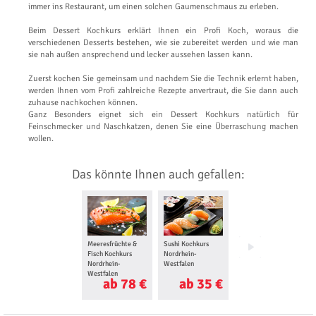
immer ins Restaurant, um einen solchen Gaumenschmaus zu erleben.
Beim Dessert Kochkurs erklärt Ihnen ein Profi Koch, woraus die
verschiedenen Desserts bestehen, wie sie zubereitet werden und wie man
sie nah außen ansprechend und lecker aussehen lassen kann.
Zuerst kochen Sie gemeinsam und nachdem Sie die Technik erlernt haben,
werden Ihnen vom Profi zahlreiche Rezepte anvertraut, die Sie dann auch
zuhause nachkochen können.
Ganz Besonders eignet sich ein Dessert Kochkurs natürlich für
Feinschmecker und Naschkatzen, denen Sie eine Überraschung machen
wollen.
Das könnte Ihnen auch gefallen:
Meeresfrüchte &
Sushi Kochkurs
Schokoladen
Fisch Kochkurs
Nordrhein-
Kochkurs
Nordrhein-
Westfalen
Nordrhein-
Westfalen
Westfalen
ab 78 €
ab 35 €
ab 95 €