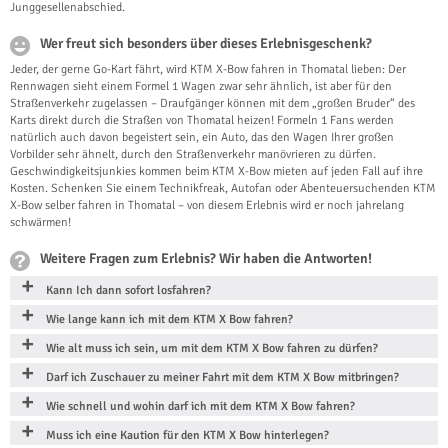
Junggesellenabschied.
Wer freut sich besonders über dieses Erlebnisgeschenk?
Jeder, der gerne Go-Kart fährt, wird KTM X-Bow fahren in Thomatal lieben: Der
Rennwagen sieht einem Formel 1 Wagen zwar sehr ähnlich, ist aber für den
Straßenverkehr zugelassen – Draufgänger können mit dem „großen Bruder“ des
Karts direkt durch die Straßen von Thomatal heizen! Formeln 1 Fans werden
natürlich auch davon begeistert sein, ein Auto, das den Wagen Ihrer großen
Vorbilder sehr ähnelt, durch den Straßenverkehr manövrieren zu dürfen.
Geschwindigkeitsjunkies kommen beim KTM X-Bow mieten auf jeden Fall auf ihre
Kosten. Schenken Sie einem Technikfreak, Autofan oder Abenteuersuchenden KTM
X-Bow selber fahren in Thomatal – von diesem Erlebnis wird er noch jahrelang
schwärmen!
Weitere Fragen zum Erlebnis? Wir haben die Antworten!
Kann Ich dann sofort losfahren?
Wie lange kann ich mit dem KTM X Bow fahren?
Wie alt muss ich sein, um mit dem KTM X Bow fahren zu dürfen?
Darf ich Zuschauer zu meiner Fahrt mit dem KTM X Bow mitbringen?
Wie schnell und wohin darf ich mit dem KTM X Bow fahren?
Muss ich eine Kaution für den KTM X Bow hinterlegen?