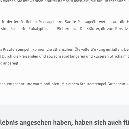
ik werden Sie mit warmen Kräuterstempeln massiert, die für Entspannung 
t in der fernöstlichen Massagelehre. Sanfte Massageöle werden auf di
t sind. Rosmarin, Eukalyptus oder Pfefferminz - Die Kräuter, die zum Einsat
Kräuterstempeln können die ätherischen Öle volle Wirkung entfalten. Der
rd! Durch die kreisenden und abwechselnd längeren und kürzeren Striche m
g angeregt.
 sich entspannt und warm anfühlen. Mit einem Kräuterstempel Gutschein k
Erlebnis angesehen haben,
haben sich auch fü