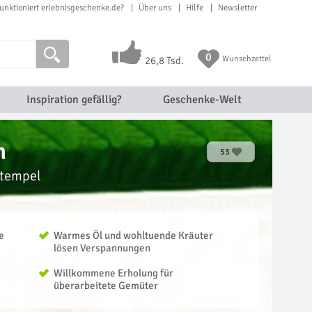
unktioniert erlebnisgeschenke.de?
Über uns
Hilfe
Newsletter
0
Wunschzettel
26,8 Tsd.
Inspiration gefällig?
Geschenke-Welt
n
53
stempel
e
Warmes Öl und wohltuende Kräuter
lösen Verspannungen
Willkommene Erholung für
überarbeitete Gemüter