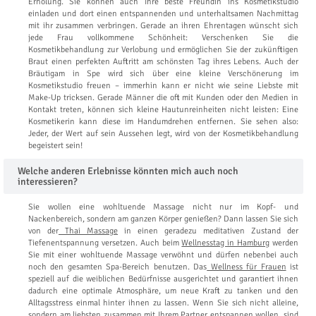
Erholung. Sie können auch Ihre beste Freundin ins Kosmetikstudio
einladen und dort einen entspannenden und unterhaltsamen Nachmittag
mit ihr zusammen verbringen. Gerade an ihren Ehrentagen wünscht sich
jede Frau vollkommene Schönheit: Verschenken Sie die
Kosmetikbehandlung zur Verlobung und ermöglichen Sie der zukünftigen
Braut einen perfekten Auftritt am schönsten Tag ihres Lebens. Auch der
Bräutigam in Spe wird sich über eine kleine Verschönerung im
Kosmetikstudio freuen – immerhin kann er nicht wie seine Liebste mit
Make-Up tricksen. Gerade Männer die oft mit Kunden oder den Medien in
Kontakt treten, können sich kleine Hautunreinheiten nicht leisten: Eine
Kosmetikerin kann diese im Handumdrehen entfernen. Sie sehen also:
Jeder, der Wert auf sein Aussehen legt, wird von der Kosmetikbehandlung
begeistert sein!
Welche anderen Erlebnisse könnten mich auch noch
interessieren?
Sie wollen eine wohltuende Massage nicht nur im Kopf- und
Nackenbereich, sondern am ganzen Körper genießen? Dann lassen Sie sich
von der
Thai Massage
in einen geradezu meditativen Zustand der
Tiefenentspannung versetzen. Auch beim
Wellnesstag in Hamburg
werden
Sie mit einer wohltuende Massage verwöhnt und dürfen nebenbei auch
noch den gesamten Spa-Bereich benutzen. Das
Wellness für Frauen
ist
speziell auf die weiblichen Bedürfnisse ausgerichtet und garantiert ihnen
dadurch eine optimale Atmosphäre, um neue Kraft zu tanken und den
Alltagsstress einmal hinter ihnen zu lassen. Wenn Sie sich nicht alleine,
sondern am liebsten zusammen mit Ihrem Partner entspannen wollen, sind