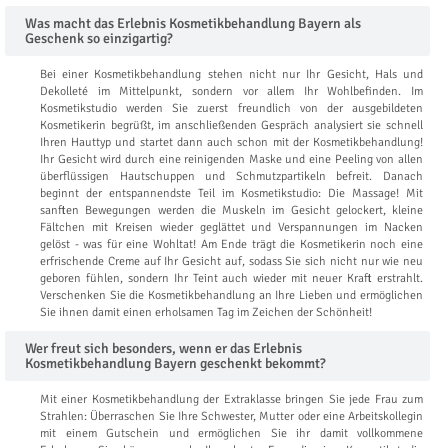
Was macht das Erlebnis Kosmetikbehandlung Bayern als
Geschenk so einzigartig?
Bei einer Kosmetikbehandlung stehen nicht nur Ihr Gesicht, Hals und
Dekolleté im Mittelpunkt, sondern vor allem Ihr Wohlbefinden. Im
Kosmetikstudio werden Sie zuerst freundlich von der ausgebildeten
Kosmetikerin begrüßt, im anschließenden Gespräch analysiert sie schnell
Ihren Hauttyp und startet dann auch schon mit der Kosmetikbehandlung!
Ihr Gesicht wird durch eine reinigenden Maske und eine Peeling von allen
überflüssigen Hautschuppen und Schmutzpartikeln befreit. Danach
beginnt der entspannendste Teil im Kosmetikstudio: Die Massage! Mit
sanften Bewegungen werden die Muskeln im Gesicht gelockert, kleine
Fältchen mit Kreisen wieder geglättet und Verspannungen im Nacken
gelöst - was für eine Wohltat! Am Ende trägt die Kosmetikerin noch eine
erfrischende Creme auf Ihr Gesicht auf, sodass Sie sich nicht nur wie neu
geboren fühlen, sondern Ihr Teint auch wieder mit neuer Kraft erstrahlt.
Verschenken Sie die Kosmetikbehandlung an Ihre Lieben und ermöglichen
Sie ihnen damit einen erholsamen Tag im Zeichen der Schönheit!
Wer freut sich besonders, wenn er das Erlebnis
Kosmetikbehandlung Bayern geschenkt bekommt?
Mit einer Kosmetikbehandlung der Extraklasse bringen Sie jede Frau zum
Strahlen: Überraschen Sie Ihre Schwester, Mutter oder eine Arbeitskollegin
mit einem Gutschein und ermöglichen Sie ihr damit vollkommene