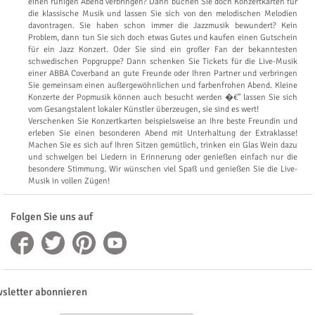
einen ruhigen Abend verbringen? Dann buchen Sie doch Konzertkarten für
die klassische Musik und lassen Sie sich von den melodischen Melodien
davontragen. Sie haben schon immer die Jazzmusik bewundert? Kein
Problem, dann tun Sie sich doch etwas Gutes und kaufen einen Gutschein
für ein Jazz Konzert. Oder Sie sind ein großer Fan der bekanntesten
schwedischen Popgruppe? Dann schenken Sie Tickets für die Live-Musik
einer ABBA Coverband an gute Freunde oder Ihren Partner und verbringen
Sie gemeinsam einen außergewöhnlichen und farbenfrohen Abend. Kleine
Konzerte der Popmusik können auch besucht werden �€” lassen Sie sich
vom Gesangstalent lokaler Künstler überzeugen, sie sind es wert!
Verschenken Sie Konzertkarten beispielsweise an Ihre beste Freundin und
erleben Sie einen besonderen Abend mit Unterhaltung der Extraklasse!
Machen Sie es sich auf Ihren Sitzen gemütlich, trinken ein Glas Wein dazu
und schwelgen bei Liedern in Erinnerung oder genießen einfach nur die
besondere Stimmung. Wir wünschen viel Spaß und genießen Sie die Live-
Musik in vollen Zügen!
Folgen Sie uns auf
sletter abonnieren