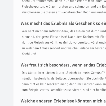
Kochkurs teilnehmen, denn nur hier erfährt man alles W
Fleischexperten, würzen, braten und schmoren und am Ende 
Verschenken Sie diesen anti-vegetarischen Kochkurs und erf
Was macht das Erlebnis als Geschenk so ein
Wer liebt nicht ein saftiges Steak, das außen gut durch un
niemand, der gerne Fleisch isst! Nach dem Kochen mit Fle
richtige Fleisch auswählt, es richtig vorbereitet, würzt u
zu welchem Anlass serviert und welche Beilage am besten g
Kochkurs!
Wer freut sich besonders, wenn er das Erl
Das Motto Ihrer Lieben lautet „Fleisch ist mein Gemüse“?
nämlich bestenfalls als Beilage. Überraschen Sie doch di
dann gibt es kein Meckern mehr, denn Ihr Liebster kann si
zum Beispiel zartes Lammfilet zu servieren, sind hier herz
Welche anderen Erlebnisse könnten mich a