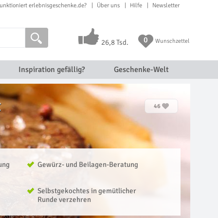
unktioniert erlebnisgeschenke.de?
Über uns
Hilfe
Newsletter
0
Wunschzettel
26,8 Tsd.
Inspiration gefällig?
Geschenke-Welt
t
46
ung
Gewürz- und Beilagen-Beratung
Selbstgekochtes in gemütlicher
Runde verzehren