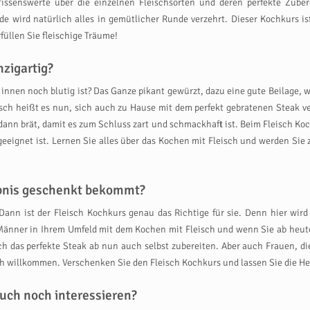
issenswerte über die einzelnen Fleischsorten und deren perfekte Zuber
wird natürlich alles in gemütlicher Runde verzehrt. Dieser Kochkurs ist 
üllen Sie fleischige Träume!
zigartig?
d innen noch blutig ist? Das Ganze pikant gewürzt, dazu eine gute Beilage
isch heißt es nun, sich auch zu Hause mit dem perfekt gebratenen Steak v
nd dann brät, damit es zum Schluss zart und schmackhaft ist. Beim Fleisch K
eeignet ist. Lernen Sie alles über das Kochen mit Fleisch und werden Sie
ebnis geschenkt bekommt?
 Dann ist der Fleisch Kochkurs genau das Richtige für sie. Denn hier wir
e Männer in Ihrem Umfeld mit dem Kochen mit Fleisch und wenn Sie ab heu
ch das perfekte Steak ab nun auch selbst zubereiten. Aber auch Frauen, d
lich willkommen. Verschenken Sie den Fleisch Kochkurs und lassen Sie die He
uch noch interessieren?