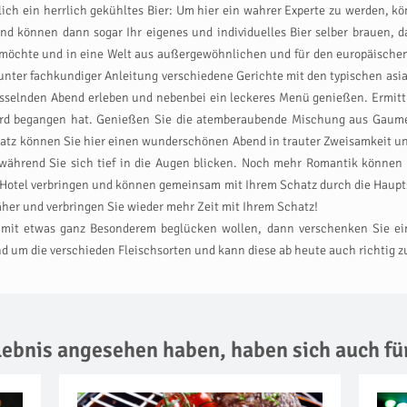
ich ein herrlich gekühltes Bier: Um hier ein wahrer Experte zu werden, k
und können dann sogar Ihr eigenes und individuelles Bier selber brauen
n möchte und in eine Welt aus außergewöhnlichen und für den europäis
 unter fachkundiger Anleitung verschiedene Gerichte mit den typischen as
selnden Abend erleben und nebenbei ein leckeres Menü genießen. Ermittl
 Mord begangen hat. Genießen Sie die atemberaubende Mischung aus Gau
atz können Sie hier einen wunderschönen Abend in trauter Zweisamkeit un
während Sie sich tief in die Augen blicken. Noch mehr Romantik können
otel verbringen und können gemeinsam mit Ihrem Schatz durch die Haupts
her und verbringen Sie wieder mehr Zeit mit Ihrem Schatz!
 mit etwas ganz Besonderem beglücken wollen, dann verschenken Sie ein
nd um die verschieden Fleischsorten und kann diese ab heute auch richtig 
rlebnis angesehen haben,
haben sich auch fü