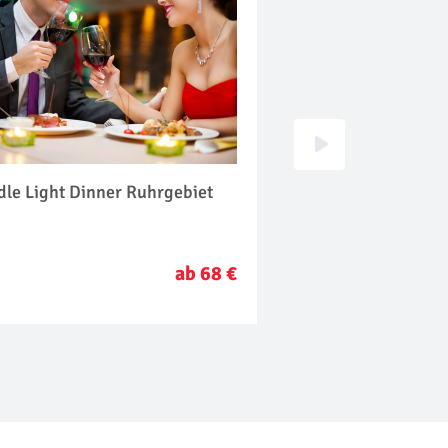
dle Light Dinner Ruhrgebiet
Dinner in the Dark
ab 68 €