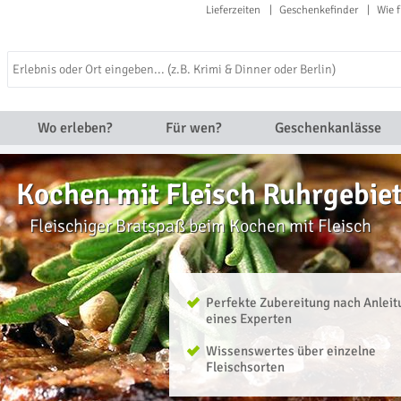
Lieferzeiten
Geschenkefinder
Wie f
Wo erleben?
Für wen?
Geschenkanlässe
Kochen mit Fleisch Ruhrgebie
Fleischiger Bratspaß beim Kochen mit Fleisch
Perfekte Zubereitung nach Anleit
eines Experten
Wissenswertes über einzelne
Fleischsorten