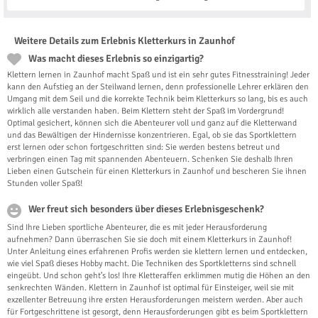
Weitere Details zum Erlebnis Kletterkurs in Zaunhof
Was macht dieses Erlebnis so einzigartig?
Klettern lernen in Zaunhof macht Spaß und ist ein sehr gutes Fitnesstraining! Jeder
kann den Aufstieg an der Steilwand lernen, denn professionelle Lehrer erklären den
Umgang mit dem Seil und die korrekte Technik beim Kletterkurs so lang, bis es auch
wirklich alle verstanden haben. Beim Klettern steht der Spaß im Vordergrund!
Optimal gesichert, können sich die Abenteurer voll und ganz auf die Kletterwand
und das Bewältigen der Hindernisse konzentrieren. Egal, ob sie das Sportklettern
erst lernen oder schon fortgeschritten sind: Sie werden bestens betreut und
verbringen einen Tag mit spannenden Abenteuern. Schenken Sie deshalb Ihren
Lieben einen Gutschein für einen Kletterkurs in Zaunhof und bescheren Sie ihnen
Stunden voller Spaß!
Wer freut sich besonders über dieses Erlebnisgeschenk?
Sind Ihre Lieben sportliche Abenteurer, die es mit jeder Herausforderung
aufnehmen? Dann überraschen Sie sie doch mit einem Kletterkurs in Zaunhof!
Unter Anleitung eines erfahrenen Profis werden sie klettern lernen und entdecken,
wie viel Spaß dieses Hobby macht. Die Techniken des Sportkletterns sind schnell
eingeübt. Und schon geht’s los! Ihre Kletteraffen erklimmen mutig die Höhen an den
senkrechten Wänden. Klettern in Zaunhof ist optimal für Einsteiger, weil sie mit
exzellenter Betreuung ihre ersten Herausforderungen meistern werden. Aber auch
für Fortgeschrittene ist gesorgt, denn Herausforderungen gibt es beim Sportklettern