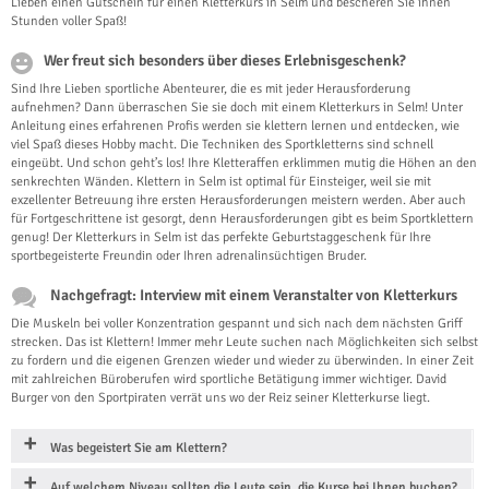
Lieben einen Gutschein für einen Kletterkurs in Selm und bescheren Sie ihnen
Stunden voller Spaß!
Wer freut sich besonders über dieses Erlebnisgeschenk?
Sind Ihre Lieben sportliche Abenteurer, die es mit jeder Herausforderung
aufnehmen? Dann überraschen Sie sie doch mit einem Kletterkurs in Selm! Unter
Anleitung eines erfahrenen Profis werden sie klettern lernen und entdecken, wie
viel Spaß dieses Hobby macht. Die Techniken des Sportkletterns sind schnell
eingeübt. Und schon geht’s los! Ihre Kletteraffen erklimmen mutig die Höhen an den
senkrechten Wänden. Klettern in Selm ist optimal für Einsteiger, weil sie mit
exzellenter Betreuung ihre ersten Herausforderungen meistern werden. Aber auch
für Fortgeschrittene ist gesorgt, denn Herausforderungen gibt es beim Sportklettern
genug! Der Kletterkurs in Selm ist das perfekte Geburtstaggeschenk für Ihre
sportbegeisterte Freundin oder Ihren adrenalinsüchtigen Bruder.
Nachgefragt: Interview mit einem Veranstalter von Kletterkurs
Die Muskeln bei voller Konzentration gespannt und sich nach dem nächsten Griff
strecken. Das ist Klettern! Immer mehr Leute suchen nach Möglichkeiten sich selbst
zu fordern und die eigenen Grenzen wieder und wieder zu überwinden. In einer Zeit
mit zahlreichen Büroberufen wird sportliche Betätigung immer wichtiger. David
Burger von den Sportpiraten verrät uns wo der Reiz seiner Kletterkurse liegt.
Was begeistert Sie am Klettern?
Auf welchem Niveau sollten die Leute sein, die Kurse bei Ihnen buchen?