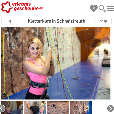
0
Kletterkurs in Schneizlreuth
72