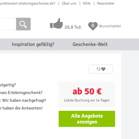
unktioniert erlebnisgeschenke.de?
Über uns
Hilfe
Newsletter
0
Wunschzettel
26,8 Tsd.
Inspiration gefällig?
Geschenke-Welt
72
zigartig?
ab 50 €
ieses Erlebnisgeschenk?
r: Wir haben nachgefragt!
Letzte Buchung vor 14 Tagen
r haben die Antworten!
Alle Angebote
anzeigen