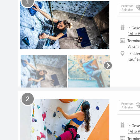
1
Premium
Anbieter
in
Gesc
(
Alle 
Termin
Verans
exakte
Kauf e
2
Premium
Anbieter
in
Gesc
(
Alle 
Termin