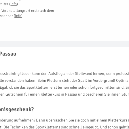
talter
(
Info
)
r Veranstaltungsort erst nach dem
insehbar
(
Info
)
 Passau
nesstraining! Jeder kann den Aufstieg an der Steilwand lernen, denn profes
alle verstanden haben. Beim Klettern steht der Spaß im Vordergrund! Optimal
gal, ob sie das Sportklettern erst lernen oder schon fortgeschritten sind: 
n Gutschein für einen Kletterkurs in Passau und bescheren Sie ihnen Stun
ebnisgeschenk?
forderung aufnehmen? Dann überraschen Sie sie doch mit einem Kletterkurs 
. Die Techniken des Sportkletterns sind schnell eingeübt. Und schon geht’s