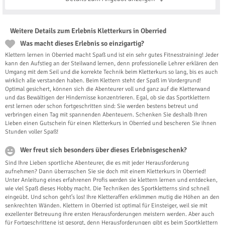
Weitere Details zum Erlebnis Kletterkurs in Oberried
Was macht dieses Erlebnis so einzigartig?
Klettern lernen in Oberried macht Spaß und ist ein sehr gutes Fitnesstraining! Jeder
kann den Aufstieg an der Steilwand lernen, denn professionelle Lehrer erklären den
Umgang mit dem Seil und die korrekte Technik beim Kletterkurs so lang, bis es auch
wirklich alle verstanden haben. Beim Klettern steht der Spaß im Vordergrund!
Optimal gesichert, können sich die Abenteurer voll und ganz auf die Kletterwand
und das Bewältigen der Hindernisse konzentrieren. Egal, ob sie das Sportklettern
erst lernen oder schon fortgeschritten sind: Sie werden bestens betreut und
verbringen einen Tag mit spannenden Abenteuern. Schenken Sie deshalb Ihren
Lieben einen Gutschein für einen Kletterkurs in Oberried und bescheren Sie ihnen
Stunden voller Spaß!
Wer freut sich besonders über dieses Erlebnisgeschenk?
Sind Ihre Lieben sportliche Abenteurer, die es mit jeder Herausforderung
aufnehmen? Dann überraschen Sie sie doch mit einem Kletterkurs in Oberried!
Unter Anleitung eines erfahrenen Profis werden sie klettern lernen und entdecken,
wie viel Spaß dieses Hobby macht. Die Techniken des Sportkletterns sind schnell
eingeübt. Und schon geht’s los! Ihre Kletteraffen erklimmen mutig die Höhen an den
senkrechten Wänden. Klettern in Oberried ist optimal für Einsteiger, weil sie mit
exzellenter Betreuung ihre ersten Herausforderungen meistern werden. Aber auch
für Fortgeschrittene ist gesorgt, denn Herausforderungen gibt es beim Sportklettern